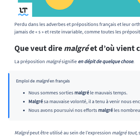
Perdu dans les adverbes et prépositions français et leur ort
jamais de « s » et reste invariable, comme toutes les préposit
Que veut dire
malgré
et d’où vient 
La préposition
malgré
signifie
en dépit de quelque chose
.
Emploi de
malgré
en français
Nous sommes sorties
malgré
le mauvais temps.
Malgré
sa mauvaise volonté, il a tenu à venir nous en
Nous avons poursuivi nos efforts
malgré
les nombreux
Malgré
peut être utilisé au sein de l’expression
malgré tout
,