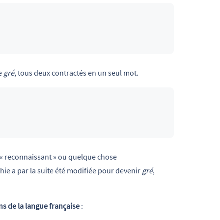
xe
gré
, tous deux contractés en un seul mot.
tre « reconnaissant » ou quelque chose
aphie a par la suite été modifiée pour devenir
gré
,
s de la langue française
: