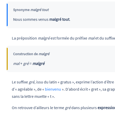
Synonyme
malgré tout
Nous sommes venus
malgré tout
.
La préposition
malgré
est formée du préfixe
mal
et du suffi
Construction de
malgré
mal
+
gré
=
malgré
Le suffixe
gré
, issu du latin « gratus », exprime l’action d’ê
d’« agréable », de «
bienvenu
». D’abord écrit « gret », sa gr
sans la lettre muette « t ».
On retrouve d’ailleurs le terme
gré
dans plusieurs
expression