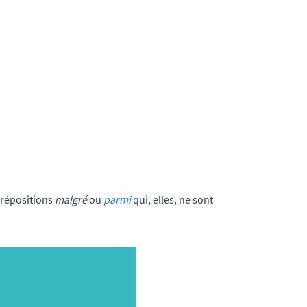
prépositions
malgré
ou
parmi
qui, elles, ne sont