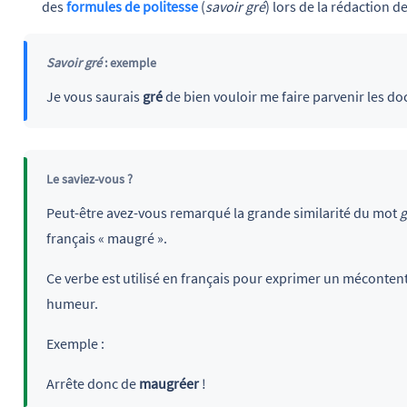
des
formules de politesse
(
savoir gré
) lors de la rédaction 
Savoir gré
: exemple
Je vous saurais
gré
de bien vouloir me faire parvenir les do
Le saviez-vous ?
Peut-être avez-vous remarqué la grande similarité du mot
g
français « maugré ».
Ce verbe est utilisé en français pour exprimer un méconte
humeur.
Exemple :
Arrête donc de
maugréer
!