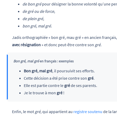
de bon gré
pour désigner
la bonne volonté qu’une pe
de gré ou de force
,
de plein gré,
bon gré, mal gré.
Jadis orthographiée « bon gré, mau gré »
en ancien français,
avec résignation
» et donc peut-être contre son
gré
.
Bon gré, mal gré
en français : exemples
Bon gré, mal gré
, il poursuivit ses efforts.
Cette décision a été prise contre son
gré
.
Elle est partie contre le
gré
de ses parents.
Je le trouve à mon
gré
!
Enfin, le mot
gré
, qui appartient au
registre soutenu
de la la