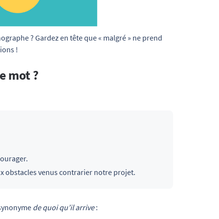
hographe ? Gardez en tête que « malgré » ne prend 
ions !
ce mot ?
courager.
 obstacles venus contrarier notre projet.
 synonyme
de quoi qu’il arrive
: