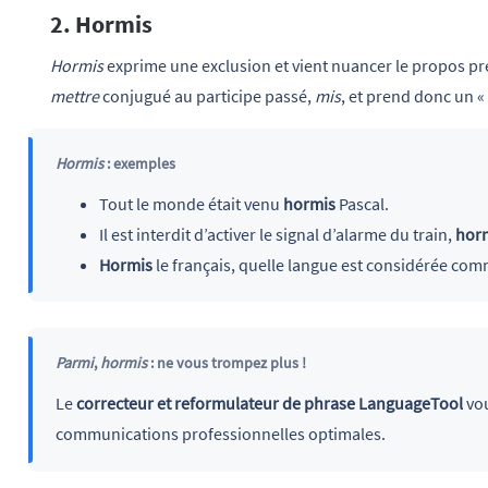
2. Hormis
Hormis
exprime une exclusion et vient nuancer le propos p
mettre
conjugué au participe passé,
mis
, et
prend donc un « s
Hormis
: exemples
Tout le monde était venu
hormis
Pascal.
Il est interdit d’activer le signal d’alarme du train,
hor
Hormis
le français, quelle langue est considérée comme
Parmi
,
hormis
: ne vous trompez plus !
Le
correcteur et reformulateur de phrase LanguageTool
vou
communications professionnelles optimales.