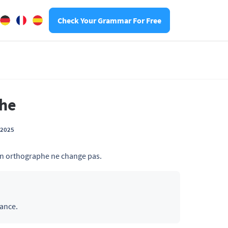
Check Your Grammar For Free
phe
t 2025
son orthographe ne change pas.
rance.