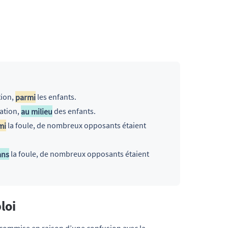
tion,
parmi
les enfants.
éation,
au milieu
des enfants.
mi
la foule, de nombreux opposants étaient
ans
la foule, de nombreux opposants étaient
loi
t commise en raison d’une confusion avec la