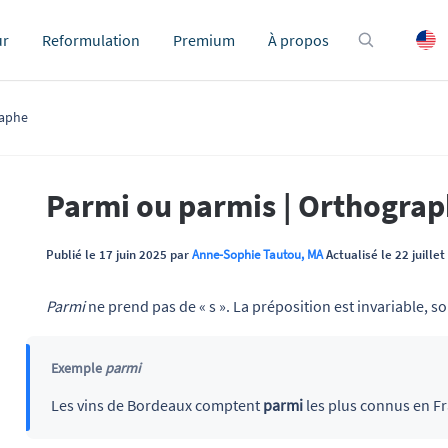
ur
Reformulation
Premium
À propos
raphe
Parmi ou parmis | Orthogra
Publié le 17 juin 2025 par
Anne-Sophie Tautou, MA
Actualisé le 22 juille
Parmi
ne prend pas de « s ». La préposition est invariable, 
Exemple
parmi
Les vins de Bordeaux comptent
parmi
les plus connus en F