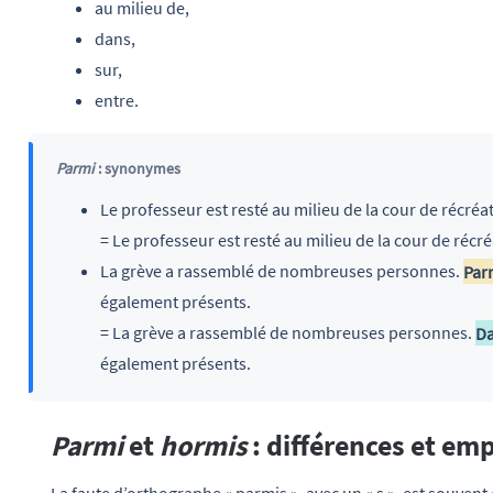
au milieu de,
dans,
sur,
entre.
Parmi
: synonymes
Le professeur est resté au milieu de la cour de récréa
= Le professeur est resté au milieu de la cour de récr
La grève a rassemblé de nombreuses personnes.
Par
également présents.
= La grève a rassemblé de nombreuses personnes.
D
également présents.
Parmi
et
hormis
: différences et emp
La faute d’orthographe « parmis », avec un « s », est souven