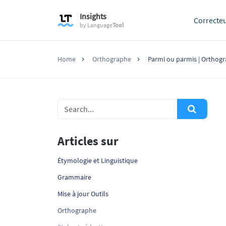
Insights
Correcte
by
Language
Tool
Home
Orthographe
Parmi ou parmis | Orthog
Articles sur
Étymologie et Linguistique
Grammaire
Mise à jour Outils
Orthographe