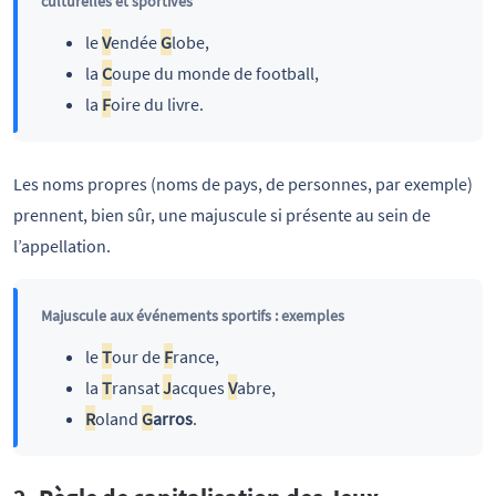
culturelles et sportives
le
V
endée
G
lobe,
la
C
oupe du monde de football,
la
F
oire du livre.
Les noms propres (noms de pays, de personnes, par exemple)
prennent, bien sûr, une majuscule si présente au sein de
l’appellation.
Majuscule aux événements sportifs : exemples
le
T
our de
F
rance,
la
T
ransat
J
acques
V
abre,
R
oland
G
arros
.