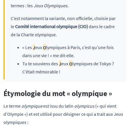
termes : les
Jeux Olympiques
.
C’est notamment la variante, non officielle, choisie par
le
Comité international olympique (CIO)
dans le cadre
de la Charte olympique.
« Les
J
eux
O
lympiques à Paris, c’est qu’une fois
dans une vie ! » me dit-elle.
Tu te souviens des
J
eux
O
lympiques de Tokyo ?
C’était mémorable !
Étymologie du mot « olympique »
Le terme
olympique
est issu du latin
olympicus
(« qui vient
d’Olympie ») et est utilisé pour désigner ce qui a trait aux Jeux
olympiques :