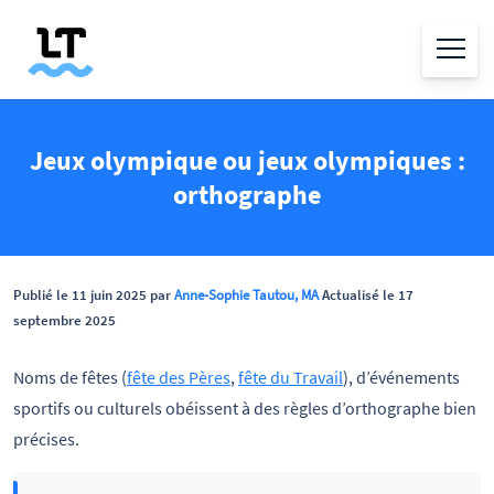
Jeux olympique ou jeux olympiques :
orthographe
Publié le 11 juin 2025 par
Anne-Sophie Tautou, MA
Actualisé le 17
septembre 2025
Noms de fêtes (
fête des Pères
,
fête du Travail
), d’événements
sportifs ou culturels obéissent à des règles d’orthographe bien
précises.