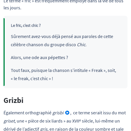
Le terme « fric » est fréquemment employé dans la vie de tous 
les jours.
Le fric, c’est chic ?
Sûrement avez-vous déjà pensé aux paroles de cette
célèbre chanson du groupe disco
Chic
.
Alors, une ode aux pépettes ?
Tout faux, puisque la chanson s’intitule « Freak », soit,
« le freak, c’est chic » !
Grizbi
Également orthographié
grisbi
, ce terme serait issu du mot
griset
, une « pièce de six liards » au XVIIᵉ siècle, lui-même un
dérivé de l’adjectif
gris
, en raison de la couleur sombre et sale