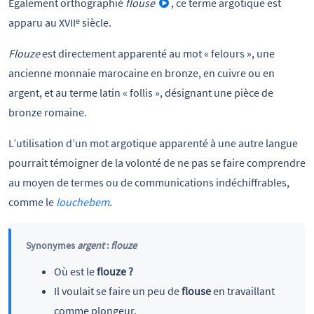
Également orthographié
flouse
, ce terme argotique est
apparu au XVIIᵉ siècle.
Flouze
est directement apparenté au mot « felours », une
ancienne monnaie marocaine en bronze, en cuivre ou en
argent, et au terme latin « follis », désignant une pièce de
bronze romaine.
L’utilisation d’un mot argotique apparenté à une autre langue
pourrait témoigner de la volonté de ne pas se faire comprendre
au moyen de termes ou de communications indéchiffrables,
comme le
louchebem
.
Synonymes
argent
:
flouze
Où est le
flouze ?
Il voulait se faire un peu de
flouse
en travaillant
comme plongeur.