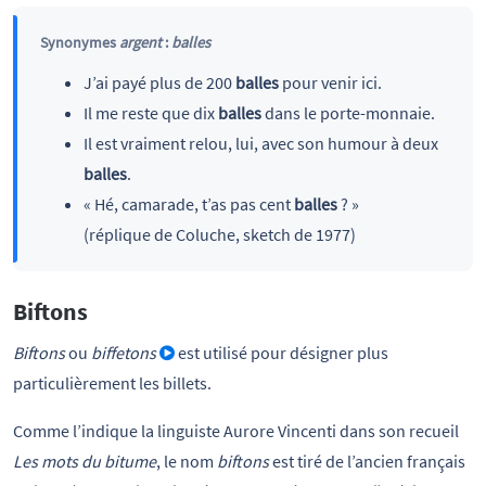
Synonymes
argent
:
balles
J’ai payé plus de 200
balles
pour venir ici.
Il me reste que dix
balles
dans le porte-monnaie.
Il est vraiment relou, lui, avec son humour à deux
balles
.
« Hé, camarade, t’as pas cent
balles
? »
(réplique de Coluche, sketch de 1977)
Biftons
Biftons
ou
biffetons
est utilisé pour désigner plus
particulièrement les billets.
Comme l’indique la linguiste Aurore Vincenti dans son recueil
Les mots du bitume
, le nom
biftons
est tiré de l’ancien français