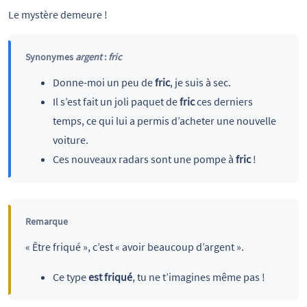
Le mystère demeure !
Synonymes
argent
:
fric
Donne-moi un peu de
fric
, je suis à sec.
Il s’est fait un joli paquet de
fric
ces derniers
temps, ce qui lui a permis d’acheter une nouvelle
voiture.
Ces nouveaux radars sont une pompe à
fric
!
Remarque
« Être friqué », c’est « avoir beaucoup d’argent ».
Ce type
est friqué
, tu ne t’imagines même pas !