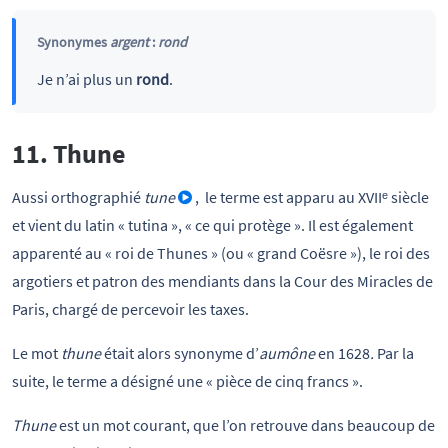
Synonymes
argent
:
rond
Je n’ai plus un
rond
.
11. Thune
Aussi orthographié
tune
, le terme est apparu au XVIIᵉ siècle
et vient du latin « tutina », « ce qui protège ». Il est également
apparenté au « roi de Thunes » (ou « grand Coësre »), le roi des
argotiers et patron des mendiants dans la Cour des Miracles de
Paris, chargé de percevoir les taxes.
Le mot
thune
était alors synonyme d’
aumône
en 1628
.
Par la
suite, le terme a désigné une « pièce de cinq francs ».
Thune
est un mot courant, que l’on retrouve dans beaucoup de