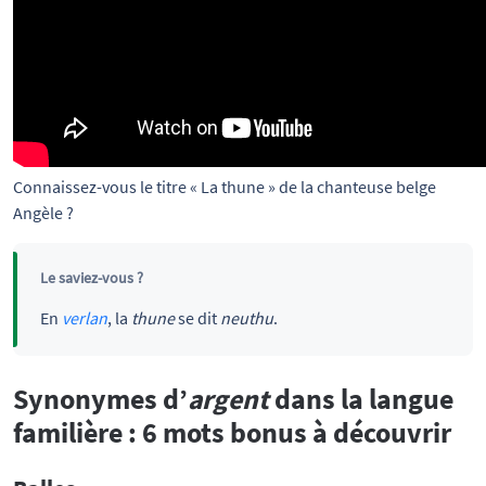
Connaissez-vous le titre « La thune » de la chanteuse belge 
Angèle ?
Le saviez-vous ?
En
verlan
, la
thune
se dit
neuthu
.
Synonymes d’
argent
dans la langue
familière : 6 mots bonus à découvrir