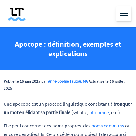
Apocope : définition, exemples et
explications
Publié le 16 juin 2025 par
Anne-Sophie Tautou, MA
Actualisé le 16 juillet
2025
Une apocope est un procédé linguistique consistant à
tronquer
un mot en élidant sa partie finale
(syllabe,
phonème
, etc.).
Elle peut concerner des noms propres, des
noms communs
ou
encore des adjectifs. Ce procédé a pour objectif de raccourcir