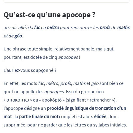
Qu’est-ce qu’une apocope ?
Je suis allé à la
fac
en
métro
pour rencontrer les
profs
de
maths
et de
géo
.
Une phrase toute simple, relativement banale, mais qui,
pourtant, est dotée de cinq
apocopes
!
L’auriez-vous soupçonné ?
En effet, les mots
fac
,
métro
,
profs
,
maths
et
géo
sont bien ce
que l’on appelle des
apocopes
. Issu du grec ancien
« ἀποκόπτω » ou « apokóptô »
(signifiant « retrancher »),
l’apocope désigne un
procédé linguistique de troncation d’un
mot
: la
partie finale du mot
complet est alors
élidée
, donc
supprimée, pour ne garder que les lettres ou syllabes initiales.