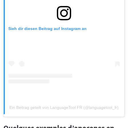
Sieh dir diesen Beitrag auf Instagram an
Ein Beitrag geteilt von LanguageTool FR (@languagetool_fr)