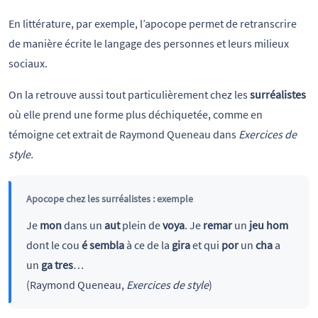
En littérature, par exemple, l’apocope permet de retranscrire
de manière écrite le langage des personnes et leurs milieux
sociaux.
On la retrouve aussi tout particulièrement chez les
surréalistes
où elle prend une forme plus déchiquetée, comme en
témoigne cet extrait de Raymond Queneau dans
Exercices de
style.
Apocope chez les surréalistes : exemple
Je
mon
dans un
aut
plein de
voya
. Je
remar
un
jeu
hom
dont le cou
é
sembla
à ce de la
gira
et qui
por
un
cha
a
un
ga
tres
…
(Raymond Queneau,
Exercices de style
)