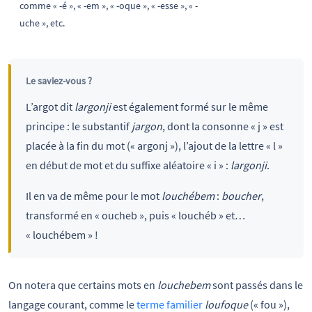
comme « -é », « -em », « -oque », « -esse », « -
uche », etc.
Le saviez-vous ?
L’argot dit
largonji
est également formé sur le même
principe : le substantif
jargon
, dont la consonne « j » est
placée à la fin du mot (« argonj »), l’ajout de la lettre « l »
en début de mot et du suffixe aléatoire « i » :
largonji
.
Il en va de même pour le mot
louchébem
:
boucher
,
transformé en « oucheb », puis « louchéb » et…
« louchébem » !
On notera que certains mots en
louchebem
sont passés dans le
langage courant, comme le
terme familier
loufoque
(« fou »),