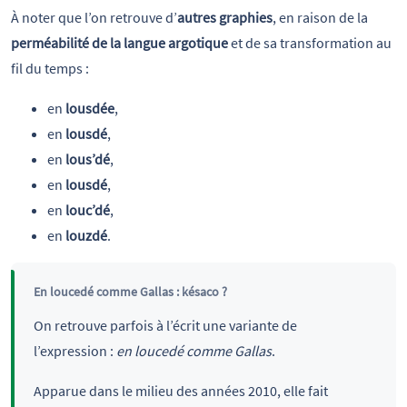
À noter que l’on retrouve d’
autres graphies
, en raison de la
perméabilité de la langue argotique
et de sa transformation au
fil du temps :
en
lousdée
,
en
lousdé
,
en
lous’dé
,
en
lousdé
,
en
louc’dé
,
en
louzdé
.
En loucedé comme Gallas : késaco ?
On retrouve parfois à l’écrit une variante de
l’expression :
en loucedé comme Gallas
.
Apparue dans le milieu des années 2010, elle fait