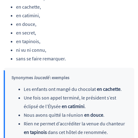
en cachette,
en catimini,
en douce,
en secret,
en tapinois,
ni vu ni connu,
sans se faire remarquer.
Synonymes
loucedé
: exemples
Les enfants ont mangé du chocolat
en cachette
.
Une fois son appel terminé, le président s’est
éclipsé de l’Élysée
en catimini
.
Nous avons quitté la réunion
en douce
.
Rien ne permet d’accréditer la venue du chanteur
en tapinois
dans cet hôtel de renommée.