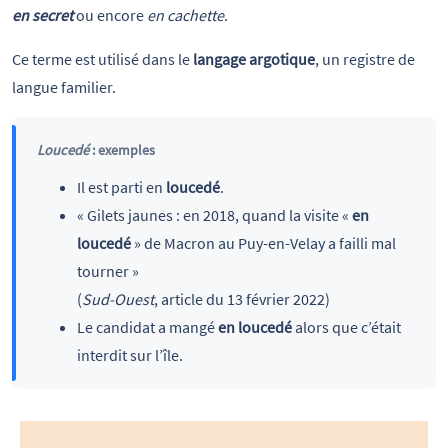
en secret
ou encore
en cachette
.
Ce terme est utilisé dans le
langage argotique
, un registre de
langue familier.
Loucedé
: exemples
Il est parti en
loucedé
.
« Gilets jaunes : en 2018, quand la visite «
en
loucedé
» de Macron au Puy-en-Velay a failli mal
tourner »
(
Sud-Ouest
, article du 13 février 2022)
Le candidat a mangé
en loucedé
alors que c’était
interdit sur l’île.