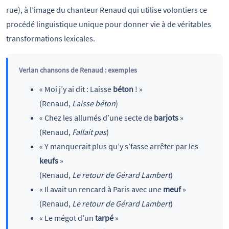
rue), à l’image du chanteur Renaud qui utilise volontiers ce
procédé linguistique unique pour donner vie à de véritables
transformations lexicales.
Verlan chansons de Renaud : exemples
« Moi j’y ai dit : Laisse
béton
! »
(Renaud,
Laisse béton
)
« Chez les allumés d’une secte de
barjots
»
(Renaud,
Fallait pas
)
« Y manquerait plus qu’y s’fasse arrêter par les
keufs
»
(Renaud,
Le retour de Gérard Lambert
)
« Il avait un rencard à Paris avec une
meuf
»
(Renaud,
Le retour de Gérard Lambert
)
« Le mégot d’un
tarpé
»