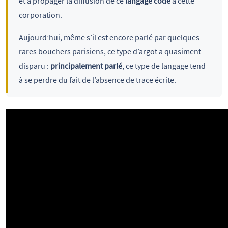
et à propager la diffusion de ce
langage codé
à cette
corporation.
Aujourd’hui, même s’il est encore parlé par quelques
rares bouchers parisiens, ce type d’argot a quasiment
disparu :
principalement parlé
, ce type de langage tend
à se perdre du fait de l’absence de trace écrite.