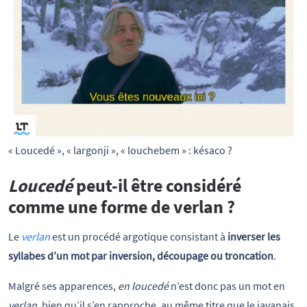
« Loucedé », « largonji », « louchebem » : késaco ?
Loucedé
peut-il être considéré
comme une forme de verlan ?
Le
verlan
est un procédé argotique consistant à
inverser les
syllabes d’un mot par inversion, découpage ou troncation
.
Malgré ses apparences,
en loucedé
n’est donc pas un mot en
verlan
, bien qu’il s’en rapproche, au même titre que le javanais.