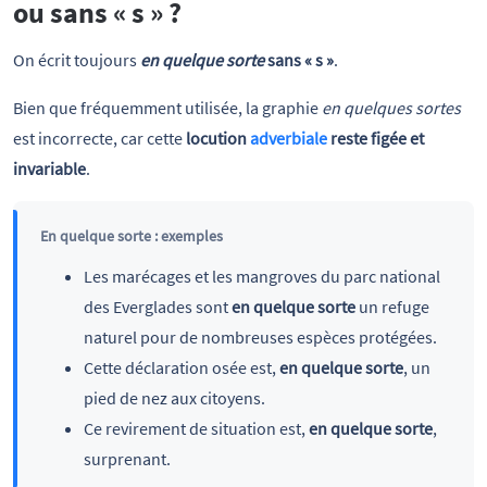
ou sans « s » ?
On écrit toujours
en quelque sorte
sans « s »
.
Bien que fréquemment utilisée, la graphie
en quelques sortes
est incorrecte, car cette
locution
adverbiale
reste figée et
invariable
.
En quelque sorte : exemples
Les marécages et les mangroves du parc national
des Everglades sont
en quelque sorte
un refuge
naturel pour de nombreuses espèces protégées.
Cette déclaration osée est,
en quelque sorte
, un
pied de nez aux citoyens.
Ce revirement de situation est,
en quelque sorte
,
surprenant.