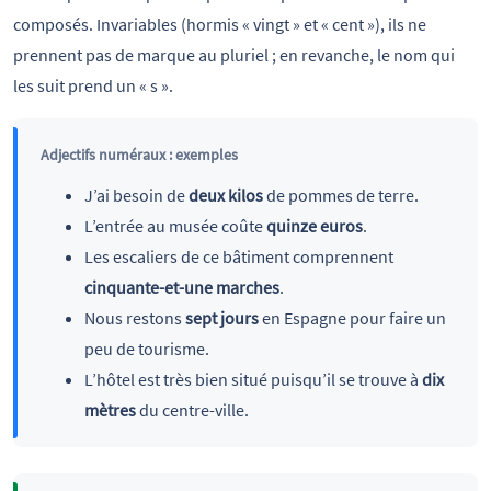
composés. Invariables (hormis « vingt » et « cent »), ils ne
prennent pas de marque au pluriel ; en revanche, le nom qui
les suit prend un « s ».
Adjectifs numéraux : exemples
J’ai besoin de
deux
kilos
de pommes de terre.
L’entrée au musée coûte
quinze
euros
.
Les escaliers de ce bâtiment comprennent
cinquante-et-une
marches
.
Nous restons
sept
jours
en Espagne pour faire un
peu de tourisme.
L’hôtel est très bien situé puisqu’il se trouve à
dix
mètres
du centre-ville.