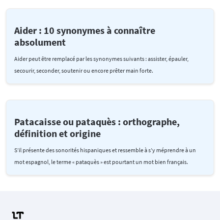
Aider : 10 synonymes à connaître
absolument
Aider peut être remplacé par les synonymes suivants : assister, épauler,
secourir, seconder, soutenir ou encore prêter main forte.
Patacaisse ou pataquès : orthographe,
définition et origine
S’il présente des sonorités hispaniques et ressemble à s’y méprendre à un
mot espagnol, le terme « pataquès » est pourtant un mot bien français.