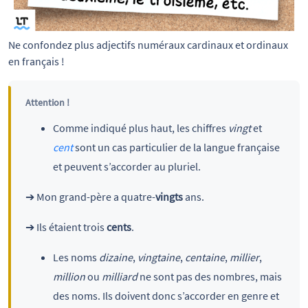
Ne confondez plus adjectifs numéraux cardinaux et ordinaux 
en français !
Attention !
Comme indiqué plus haut, les chiffres
vingt
et
cent
sont un cas particulier de la langue française
et peuvent s’accorder au pluriel.
➔ Mon grand-père a quatre-
vingts
ans.
➔ Ils étaient trois
cents
.
Les noms
dizaine
,
vingtaine
,
centaine
,
millier
,
million
ou
milliard
ne sont pas des nombres, mais
des noms. Ils doivent donc s’accorder en genre et