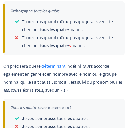
Orthographe
tous les quatre
Tu ne crois quand même pas que je vais venir te
chercher
tous les quatre
matins !
Tu ne crois quand même pas que je vais venir te
chercher
tous les quatre
s
matins !
On précisera que le
déterminant
indéfini
tout
s’accorde
également en genre et en nombre avec le nom ou le groupe
nominal qui le suit : aussi, lorsqu’il est suivi du pronom pluriel
les
,
tout
s’écrira
tous
, avec un « s ».
Tous les quatre
: avec ou sans « s » ?
Je vous embrasse tous les quatre !
Je vous embrasse tous les quatres !