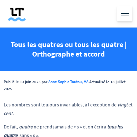
Tous les quatres ou tous les quatre |
Orthographe et accord
Publié le 13 juin 2025 par
Anne-Sophie Tautou, MA
Actualisé le 18 juillet
2025
Les nombres sont toujours invariables, à l’exception de
vingt
et
cent.
De fait,
quatre
ne prend jamais de « s » et on écrira
tous les
quatre
, sans « s ».