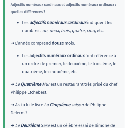
Adjectifs numéraux cardinaux et adjectifs numéraux ordinaux :
quelles différences ?
Les
adjectifs numéraux cardinaux
indiquent les
nombres :
un
,
deux
,
trois
,
quatre
,
cinq
, etc.
➔ L’année comprend
douze
mois.
Les
adjectifs numéraux ordinaux
font référence à
un ordre : le premier, le deuxième, le troisième, le
quatrième, le cinquième, etc.
➔
Le
Quatrième
Mur
est un restaurant très prisé du chef
Philippe Etchebest.
➔ As-tu lu le livre
La
Cinquième
saison
de Philippe
Delerm ?
➔
Le
Deuxième
Sexe
est un célèbre essai de Simone de