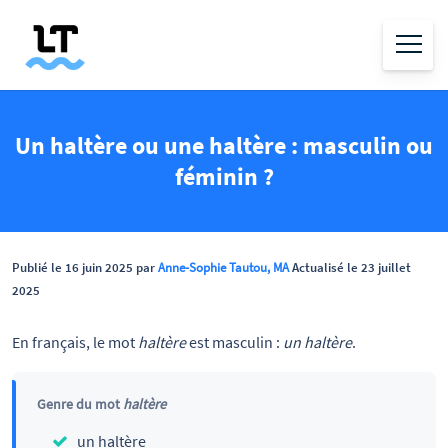
Un haltère ou une haltère : masculin ou
féminin ?
Publié le 16 juin 2025 par
Anne-Sophie Tautou, MA
Actualisé le 23 juillet
2025
En français, le mot
haltère
est masculin :
un haltère
.
Genre du mot
haltère
un haltère