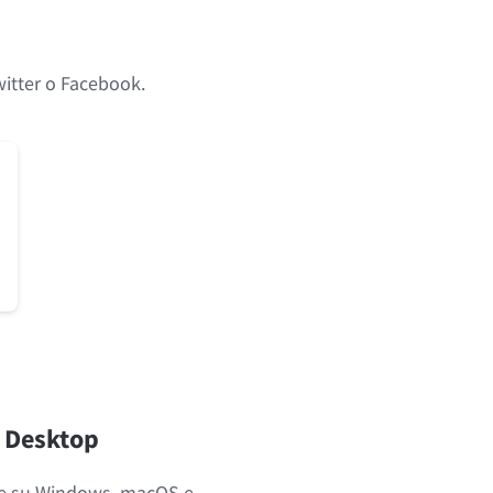
Twitter o Facebook.
Privacy
Termini e condizioni
Imprint
e Desktop
iste su Windows, macOS e