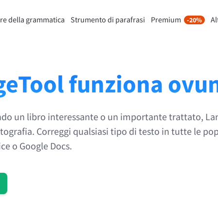
re della grammatica
Strumento di parafrasi
Premium
Al
-20%
nto di riformulazione
Scopri Premium
-20%
Per Business
mette di riformulare ogni frase
Approfitta di riformulazioni senza
 i tuoi gusti.
e molto altro.
eTool funziona ovu
Sblocca tutte le funzionalità
lo Strumento di parafrasi
Premium
endo un libro interessante o un importante trattato, L
tografia. Correggi qualsiasi tipo di testo in tutte le pop
 ti aiuta a trovare il tono corretto.
ce o Google Docs.
ioni per email
Plugin per Office
ail
Google Docs
ple Mail
Word
underbird
Apple Pages