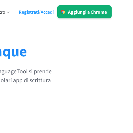
Accedi
tro
Registrati
Accedi
/
Aggiungi a Chrome
LT per Business
Esplora le nostre soluzioni conformi al
 limiti
GDPR per assicurarti una
comunicazione priva di errori e una
nque
voce del brand omogenea.
Leggi di più
anguageTool si prende
olari app di scrittura
Applicazioni
macOS
Windows