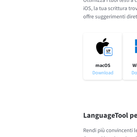
iOS, la tua scrittura tr
offre suggerimenti dir
macOS
W
Download
Do
LanguageTool per
Rendi più convincenti l