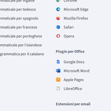
mmaticale per inglese
Chrome
mmaticale per tedesco
Microsoft Edge
mmaticale per spagnolo
Mozilla Firefox
mmaticale per francese
Safari
mmaticale per portoghese
Opera
ammaticale per l'olandese
Plugin per Office
 grammatica per il catalano
Google Docs
Microsoft Word
Apple Pages
LibreOffice
Estensioni per email