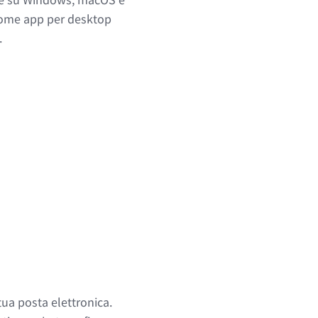
l come app per desktop
.
tua posta elettronica.