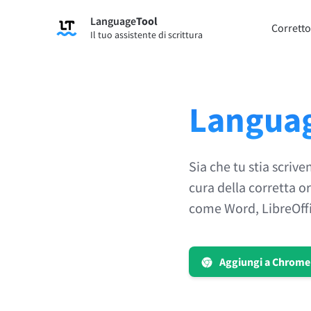
Language
Tool
Registrati
Corretto
Il tuo assistente di scrittura
Correttore di grammatica
Strume
Controlla gli errori di grammatica dei
Ti per
tuoi testi e ti aiuta a trovare il tono
secondo
corretto.
Languag
Prova il Correttore grammaticale
Prova 
Sia che tu stia scriv
App e Componenti aggiuntivi
cura della corretta or
Controlla gli errori di grammatica dei tuoi testi e
come Word, LibreOffi
Estensioni per browser
Estens
Chrome
Gm
Aggiungi a Chrome
Edge
Ap
Firefox
Th