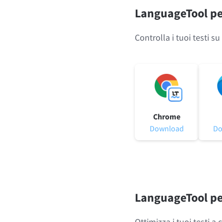
LanguageTool per
Safari
Controlla i tuoi testi su
Opera
Per le aziende
API di revisione
Blog
Opportunità di lav
Chrome
Download
Do
LanguageTool per
Ottimizza i tuoi testi 