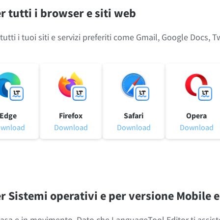
 tutti i browser e siti web
LibreOffice
 tutti i tuoi siti e servizi preferiti come Gmail, Google Docs, 
oro
Aiuto
Edge
Firefox
Safari
Opera
wnload
Download
Download
Download
 Sistemi operativi e per versione Mobile 
a casa e in movimento. Dato che LanguageTool Editor ti ass