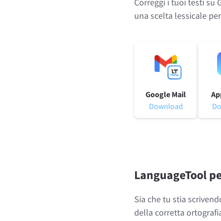
Correggi i tuoi testi s
una scelta lessicale perf
Google Mail
Ap
Download
Do
LanguageTool per 
Sia che tu stia scriven
della corretta ortografi