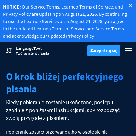
NOTICE:
Our
Service Terms
,
Learneo Terms of Service
, and
Privacy Policy
are updating on August 21, 2026. By continuing
to use the Learneo Services after August 21, 2026, you agree
to the updated Learneo Terms of Service and Service Terms
and acknowledge our updated Privacy Policy.
Wypróbuj narzędzie do sprawdzania gramatyki
Language
Tool
Sprawdzanie gramatyki
Zarejestruj się
Sprawdza tekst pod kątem błędów gramatycznych i pomaga znale
Prze
Zarejestruj się
Zaloguj się
Twój asystent pisania
Wypróbuj narzędzie do parafrazy
Narzędzie do parafrazowania
Pozwala sparafrazować dowolne zdanie według własnych upodob
Odblokuj wszystkie funkcje Premium
O krok bliżej perfekcyjnego
Premium
-20%
Korzystaj z nieograniczonej możliwości parafrazowania i nie tylko
Odkryj Premium
-20%
Czytaj więcej
pisania
LT dla biznesu
Poznaj nasze rozwiązania zgodne z RODO, aby zapewnić bezbłędną
Aplikacje i dodatki
Sprawdza tekst pod kątem błędów gramatycznych i pomaga znaleź
Kiedy pobieranie zostanie ukończone, postępuj
Dodatki do przeglądarki
Przesuń podmenu
zgodnie z poniższymi instrukcjami, aby rozpocząć
Chrome
Dodatki do poczty e-mail
swoją przygodę z pisaniem.
Przesuń podmenu
Edge
Gmail
Wtyczki pakietu Office
Pobieranie zostało przerwane albo w ogóle się nie
Przesuń podmenu