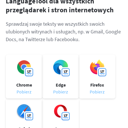
LanguageTool dla wszystkich
LibreOffice
API do korekty
przeglądarek i stron internetowych
Blog
Sprawdzaj swoje teksty we wszystkich swoich
Kariera
ulubionych witrynach i usługach, np. w Gmail, Google
Pomoc
Docs, na Twitterze lub Facebooku.
Prywatność
Regulamin
Oświadczenie
Chrome
Edge
Firefox
Pobierz
Pobierz
Pobierz