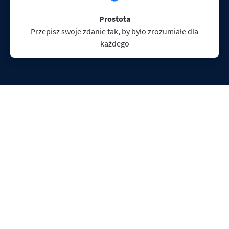
Prostota
Przepisz swoje zdanie tak, by było zrozumiałe dla
każdego
Gdzie mogę używać
narzędzia do parafrazy?
Przeredagowywanie jest dostępne zawsze i
wszędzie! Wszystko, czego potrzebujesz, to
konto LanguageTool i stabilne połączenie
internetowe, by przepisać swoje zdania w prawie