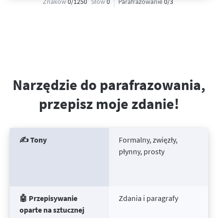
Znaków
0
/1250
Słów
0
Parafrazowanie
0
/
3
Narzędzie do parafrazowania,
przepisz moje zdanie!
✍️ Tony
Formalny, zwięzły,
płynny, prosty
🤖 Przepisywanie
Zdania i paragrafy
oparte na sztucznej