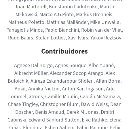
Juan Martorell, Konstantin Ladutenko, Marcin
Miłkowski, Marco A.G.Pinto, Markus Brenneis,
Matheus Poletto, Matthias Mailänder, Mike Unwalla,
Panagiotis Minos, Paolo Bianchini, Robin van der Vliet,
Ruud Baars, Stefan Lotties, Xavi Ivars, Yakov Reztsov
Contribuidores
Agnese Dal Borgo, Agnes Souque, Albert Jané,
Albrecht Müller, Alexander Socop Arango, Alex
Buloichik, Alireza Eskandarpour Shoferi, Allan Borra,
Ankit, Annika Nietzio, Anton Karl Ingason, Arle
Lommel, atrons, Camille Moulin, Caolán McNamara,
Chase Tingley, Christopher Blum, Dawid Weiss, Dean
Doscher, Denis Arnaud, Derek M Jones, Dmitri
Gabinski, Edward Sanford Sutton, Eike Rathke, Elena
Cejas, Eleonora, Esben Aaberg, Fabio Rainone, Felix