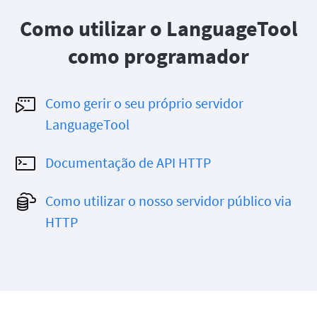
LibreOffice
API de Revisão
Como utilizar o LanguageTool
Blog
como programador
Carreiras
Ajuda
Como gerir o seu próprio servidor
Privacidade
LanguageTool
Termos e Condições
Documentação de API HTTP
Aviso
Como utilizar o nosso servidor público via
HTTP