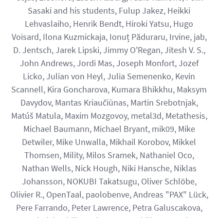
Sasaki and his students, Fulup Jakez, Heikki
Lehvaslaiho, Henrik Bendt, Hiroki Yatsu, Hugo
Voisard, Ilona Kuzmickaja, Ionuț Păduraru, Irvine, jab,
D. Jentsch, Jarek Lipski, Jimmy O'Regan, Jitesh V. S.,
John Andrews, Jordi Mas, Joseph Monfort, Jozef
Licko, Julian von Heyl, Julia Semenenko, Kevin
Scannell, Kira Goncharova, Kumara Bhikkhu, Maksym
Davydov, Mantas Kriaučiūnas, Martin Srebotnjak,
Matúš Matula, Maxim Mozgovoy, metal3d, Metathesis,
Michael Baumann, Michael Bryant, mik09, Mike
Detwiler, Mike Unwalla, Mikhail Korobov, Mikkel
Thomsen, Mility, Milos Sramek, Nathaniel Oco,
Nathan Wells, Nick Hough, Niki Hansche, Niklas
Johansson, NOKUBI Takatsugu, Oliver Schlöbe,
Olivier R., OpenTaal, paolobenve, Andreas "PAX" Lück,
Pere Farrando, Peter Lawrence, Petra Galuscakova,