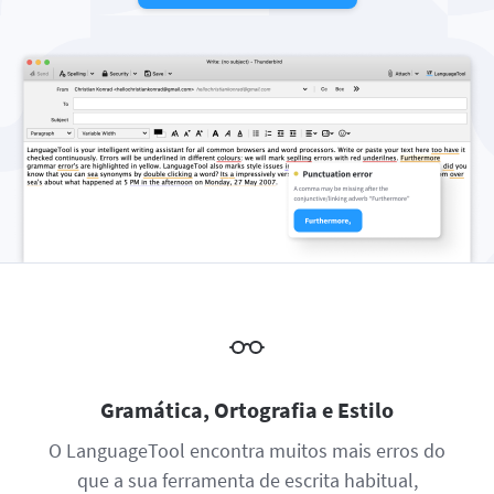
Firefox
Outlook
BETA
Google Docs
Aplicações
Alternar submenu
Safari
Apple Mail
Word
macOS
Ler mais
Opera
Thunderbird
Apple Pages
Windows
Para Empresas
LibreOffice
API de Revisão
Blog
Carreiras
Ajuda
Privacidade
Termos e Condições
Gramática, Ortografia e Estilo
Aviso
O LanguageTool encontra muitos mais erros do
que a sua ferramenta de escrita habitual,