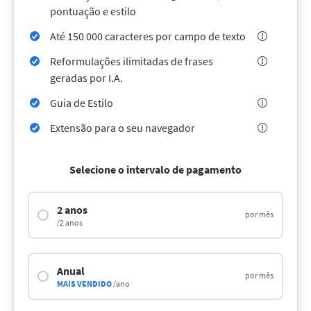
LibreOffice
API de Revisão
pontuação e estilo
Blog
Até 150 000 caracteres por campo de texto
Carreiras
Reformulações ilimitadas de frases
geradas por I.A.
Ajuda
Guia de Estilo
Privacidade
Extensão para o seu navegador
Termos e Condições
Aviso
Selecione o intervalo de pagamento
2 anos
por mês
/2 anos
Anual
por mês
MAIS VENDIDO
/ano