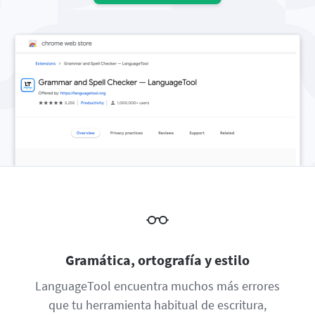
Firefox
Outlook
BETA
Google Docs
Aplicaciones
Botón submenú
Safari
Apple Mail
Word
macOS
Más
Opera
Thunderbird
Apple Pages
Windows
Para empresas
LibreOffice
API de revisión
Blog
Empleo
Ayuda
Privacidad
Términos y condiciones
Gramática, ortografía y estilo
Créditos
LanguageTool encuentra muchos más errores
que tu herramienta habitual de escritura,