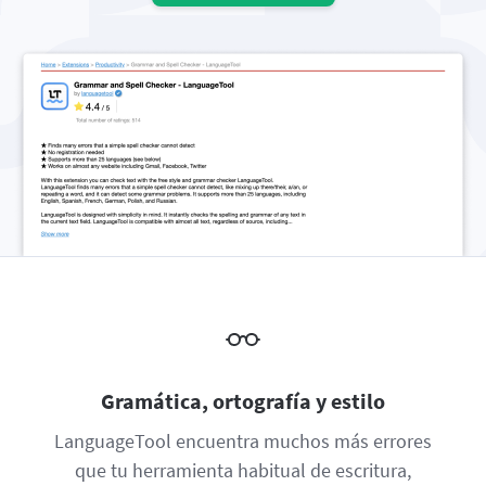
Firefox
Outlook
BETA
Google Docs
Aplicaciones
Botón submenú
Safari
Apple Mail
Word
macOS
Más
Opera
Thunderbird
Apple Pages
Windows
Para empresas
LibreOffice
API de revisión
Blog
Empleo
Ayuda
Privacidad
Términos y condiciones
Gramática, ortografía y estilo
Créditos
LanguageTool encuentra muchos más errores
que tu herramienta habitual de escritura,