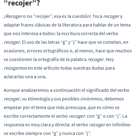
“recojer”?
¡
Recoger
o no “recojer”, esa es la cuestión! Toca
recoger
y
adaptar frases clásicas de la literatura para hablar de un tema
que nos interesa a todos: la escritura correcta del verbo
recoger
. El uso de las letras “g” y “j” hace que se cometan, en
ocasiones, errores ortográficos o, al menos, hace que muchos
se cuestionen la ortografía de la palabra
recoger
. Hoy
recogemos
en este artículo todas vuestras dudas para
aclararlas una a una.
Aunque analizaremos a continuación el significado del verbo
recoger
, su etimología y sus posibles sinónimos, debemos
empezar por el tema que más preocupa, que es cómo se
escribe correctamente el verbo
recoger
: con “g” o con “j”. La
respuesta es muy clara y directa: el verbo
recoger
en infinitivo
se escribe siempre con “g” y nunca con “j”.