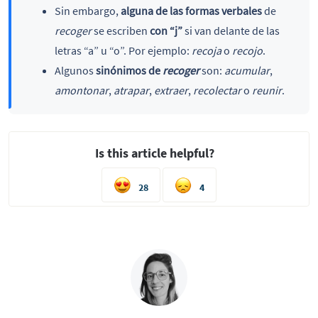
Sin embargo,
alguna de las formas verbales
de
recoger
se escriben
con “j”
si van delante de las
letras “a” u “o”. Por ejemplo:
recoja
o
recojo
.
Algunos
sinónimos de
recoger
son:
acumular
,
amontonar
,
atrapar
,
extraer
,
recolectar
o
reunir
.
Is this article helpful?
28
4