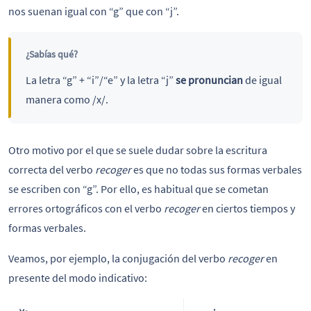
nos suenan igual con “g” que con “j”.
¿Sabías qué?
La letra “g” + “i”/“e” y la letra “j”
se pronuncian
de igual
manera como /x/.
Otro motivo por el que se suele dudar sobre la escritura
correcta del verbo
recoger
es que no todas sus formas verbales
se escriben con “g”. Por ello, es habitual que se cometan
errores ortográficos con el verbo
recoger
en ciertos tiempos y
formas verbales.
Veamos, por ejemplo, la conjugación del verbo
recoger
en
presente del modo indicativo: