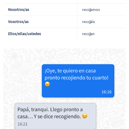
Nosotros/as
reco
j
amos
Vosotros/as
reco
j
áis
Ellos/ellas/ustedes
reco
j
an