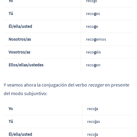
Yo
reco
j
o
Tú
reco
g
es
Él/ella/usted
reco
g
e
Nosotros/as
reco
g
emos
Vosotros/as
reco
g
éis
Ellos/ellas/ustedes
reco
g
en
Y veamos ahora la conjugación del verbo
recoger
en presente
del modo subjuntivo:
Yo
reco
j
a
Tú
reco
j
as
Él/ella/usted
reco
j
a