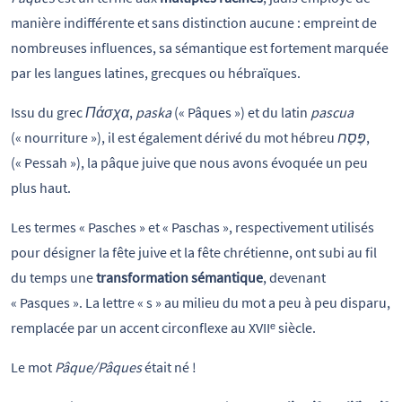
manière indifférente et sans distinction aucune : empreint de
nombreuses influences, sa sémantique est fortement marquée
par les langues latines, grecques ou hébraïques.
Issu du grec
Πάσχα
,
paska
(« Pâques ») et du latin
pascua
(« nourriture »), il est également dérivé du mot hébreu
פֶּסַח
,
(« Pessah »), la pâque juive que nous avons évoquée un peu
plus haut.
Les termes « Pasches » et « Paschas », respectivement utilisés
pour désigner la fête juive et la fête chrétienne, ont subi au fil
du temps une
transformation sémantique
, devenant
« Pasques ». La lettre « s » au milieu du mot a peu à peu disparu,
remplacée par un accent circonflexe au XVIIᵉ siècle.
Le mot
Pâque/Pâques
était né !