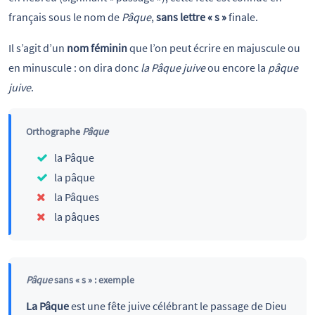
français sous le nom de
Pâque
,
sans lettre « s »
finale.
Il s’agit d’un
nom féminin
que l’on peut écrire en majuscule ou
en minuscule : on dira donc
la Pâque juive
ou encore la
pâque
juive
.
Orthographe
Pâque
la Pâque
la pâque
la Pâques
la pâques
Pâque
sans « s » : exemple
La Pâque
est une fête juive célébrant le passage de Dieu