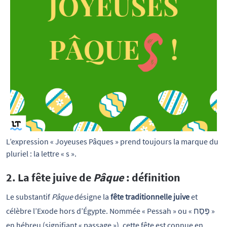
L’expression « Joyeuses Pâques » prend toujours la marque du 
pluriel : la lettre « s ».
2. La fête juive de
Pâque
: définition
Le substantif
Pâque
désigne la
fête traditionnelle juive
et
célèbre l’Exode hors d’Égypte. Nommée « Pessah » ou « פֶּסַח »
en hébreu (signifiant « passage »), cette fête est connue en