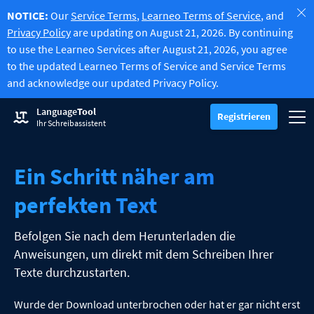
NOTICE:
Our
Service Terms
,
Learneo Terms of Service
, and
Privacy Policy
are updating on August 21, 2026. By continuing
to use the Learneo Services after August 21, 2026, you agree
to the updated Learneo Terms of Service and Service Terms
and acknowledge our updated Privacy Policy.
Rechtschreibprüfung ausprobieren
Language
Tool
Grammatikprüfung
Registrieren
Überprüft Ihren Text auf Grammatikfehler und hilft Ihnen dabei, d
Navi
Registrieren
Einloggen
Ihr Schreibassistent
Textumschreiber ausprobieren
Texte umformulieren
Erlaubt es Ihnen, jeden Satz nach Belieben umzuschreiben.
Alle Premiumfunktionen freischalten
Ein Schritt näher am
Premium
-20 %
Profitieren Sie von den Vorteilen unbegrenzter Umformulierunge
Alle Premiumfunktionen entdecken
-20 %
Mehr lesen
perfekten Text
LT für Unternehmen
Entdecken Sie unsere DSGVO-konformen Lösungen, die eine fehle
Apps & Add-ons
Überprüft Ihren Text auf Grammatikfehler und hilft Ihnen dabei, de
Befolgen Sie nach dem Herunterladen die
Browser-Add-ons
Untermenü auswählen
Anweisungen, um direkt mit dem Schreiben Ihrer
Chrome
Erweiterungen für E-Mail-Programme
Texte durchzustarten.
Untermenü auswählen
Edge
Gmail
Office-Erweiterungen
Wurde der Download unterbrochen oder hat er gar nicht erst
Untermenü auswählen