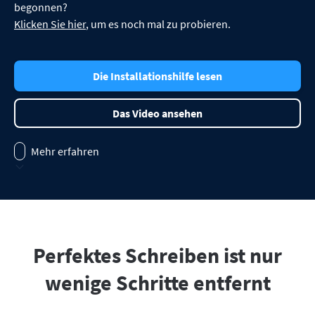
begonnen?
Firefox
Outlook
BETA
Google Docs
Apps
Klicken Sie hier
, um es noch mal zu probieren.
Untermenü auswählen
Safari
Apple Mail
Word
macOS
Mehr
Opera
Thunderbird
Apple Pages
Die Installationshilfe lesen
Windows
Für Unternehmen
LibreOffice
API
Das Video ansehen
Blog
Mehr erfahren
Jobs
Hilfe
Datenschutz
AGB
Perfektes Schreiben ist nur
Impressum
wenige Schritte entfernt