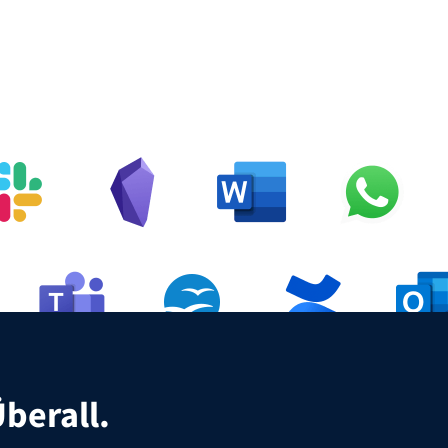
rladen
berall.