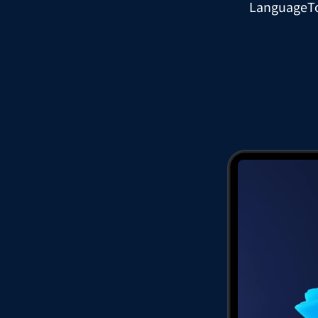
LanguageTo
Chrome
Gm
Edge
Ap
Firefox
Th
Safari
Opera
Für Unternehmen
API
Blog
Jobs
Hilfe