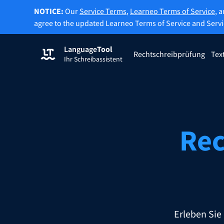
NOTICE:
Our
Service Terms
,
Learneo Terms of Service
, 
agree to the updated Learneo Terms of Service and Serv
Language
Tool
Registrieren
Rechtschreibprüfung
Tex
Ihr Schreibassistent
Grammatikprüfung
Texte
Überprüft Ihren Text auf
Erlaub
Grammatikfehler und hilft Ihnen dabei,
Belieb
den richtigen Ton zu finden.
Rec
Rechtschreibprüfung ausprobieren
Textum
Apps & Add-ons
Überprüft Ihren Text auf Grammatikfehler und hi
Erleben Sie
Browser-Add-ons
Erwei