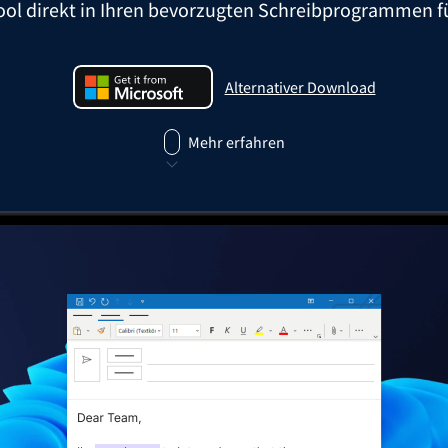
ol direkt in Ihren bevorzugten Schreibprogrammen f
ail
Google Docs
ple Mail
Word
Alternativer Download
underbird
Apple Pages
LanguageTool für Windows herunte
LibreOffice
Mehr erfahren