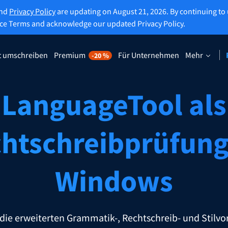
and
Privacy Policy
are updating on August 21, 2026. By continuing to 
ice Terms and acknowledge our updated Privacy Policy.
t umschreiben
Premium
Für Unternehmen
Mehr
-20 %
 umformulieren
Alle Premiumfunktionen entdec
t es Ihnen, jeden Satz nach
-20 %
LanguageTool als
en umzuschreiben.
Profitieren Sie von den Vorteilen
unbegrenzter Umformulierunge
weiterer Funktionen.
htschreibprüfung
schreiber ausprobieren
Alle Premiumfunktionen freischa
Windows
lft Ihnen dabei, den richtigen Ton zu finden.
 die erweiterten Grammatik-, Rechtschreib- und Stilvo
terungen für E-Mail-Programme
Office-Erweiterungen