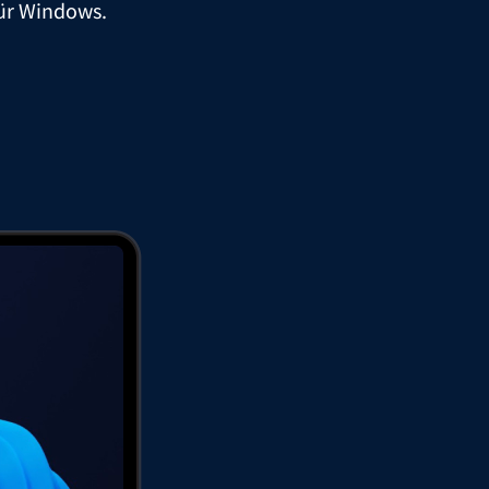
ür Windows.
macOS
Windows
rladen
Datenschutz
AGB
Impressum