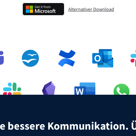
Alternativer Download
LanguageTool für Windows herunte
ne bessere Kommunikation. Ü