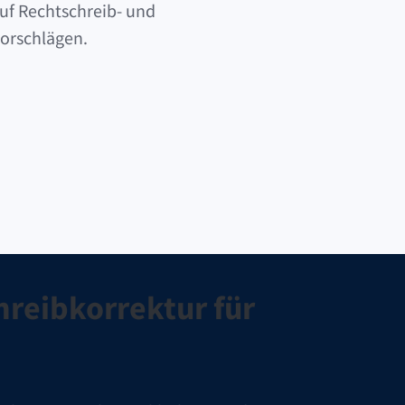
uf Rechtschreib- und
vorschlägen.
rladen
hreibkorrektur für