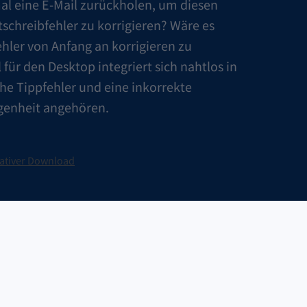
al eine E-Mail zurückholen, um diesen
tschreibfehler zu korrigieren? Wäre es
Fehler von Anfang an korrigieren zu
ür den Desktop integriert sich nahtlos in
che Tippfehler und eine inkorrekte
genheit angehören.
nativer Download
Tool für Windows herunterladen