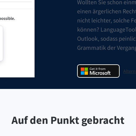
Wollten Sie schon einm
einen ärgerlichen Rech
nicht leichter, solche 
können? LanguageTool f
Outlook, sodass peinli
Grammatik der Vergan
Alter
Language
Auf den Punkt gebracht