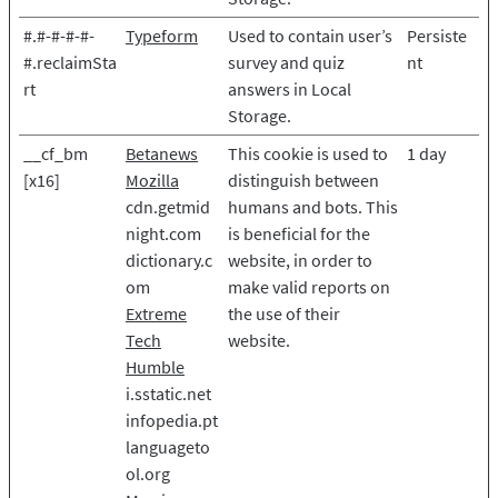
#.#-#-#-#-
Typeform
Used to contain user’s
Persiste
#.reclaimSta
survey and quiz
nt
rt
answers in Local
Storage.
__cf_bm
Betanews
This cookie is used to
1 day
[x16]
Mozilla
distinguish between
cdn.getmid
humans and bots. This
night.com
is beneficial for the
dictionary.c
website, in order to
om
make valid reports on
Extreme
the use of their
Tech
website.
Humble
i.sstatic.net
infopedia.pt
languageto
ol.org