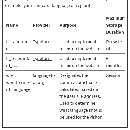
example, your choice of language or region).
Maximum
Name
Provider
Purpose
Storage
Duration
tf_random_i
Typeform
Used to implement
Persiste
d
forms on the website.
nt
tf_responde
Typeform
Used to implement
6
nt_cc
forms on the website.
months
wp-
languageto
Designates the
Session
wpml_curre
ol.org
country code that is
nt_language
calculated based on
the user's IP address.
Used to determine
what language should
be used for the visitor.