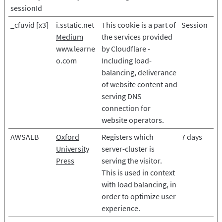
sessionId
_cfuvid [x3]
i.sstatic.net
This cookie is a part of
Session
Medium
the services provided
www.learne
by Cloudflare -
o.com
Including load-
balancing, deliverance
of website content and
serving DNS
connection for
website operators.
AWSALB
Oxford
Registers which
7 days
University
server-cluster is
Press
serving the visitor.
This is used in context
with load balancing, in
order to optimize user
experience.