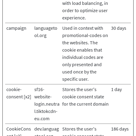
with load balancing, in
order to optimize user
experience.
campaign
languageto
Used in context with
30 days
ol.org
promotional-codes on
the websites. The
cookie enables that
individual codes are
only presented and
used once by the
specific user.
cookie-
sf16-
Stores the user's
1 day
consent [x2]
website-
cookie consent state
login.neutra
for the current domain
l.tiktokcdn-
eu.com
CookieCons
dev.languag
Stores the user's
186 days