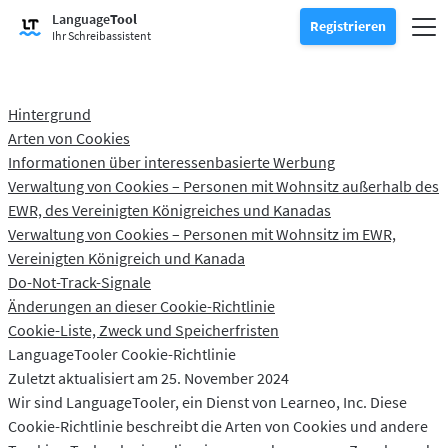
Rechtschreibprüfung ausprobieren
Language
Tool
Grammatikprüfung
Registrieren
Überprüft Ihren Text auf Grammatikfehler und hilft Ihnen dabei, d
Navi
Registrieren
Einloggen
Ihr Schreibassistent
Textumschreiber ausprobieren
Texte umformulieren
Erlaubt es Ihnen, jeden Satz nach Belieben umzuschreiben.
Alle Premiumfunktionen freischalten
Premium
-20 %
Hintergrund
Profitieren Sie von den Vorteilen unbegrenzter Umformulierunge
Alle Premiumfunktionen entdecken
-20 %
Arten von Cookies
Mehr lesen
LT für Unternehmen
Informationen über interessenbasierte Werbung
Entdecken Sie unsere DSGVO-konformen Lösungen, die eine fehle
Verwaltung von Cookies – Personen mit Wohnsitz außerhalb des
Apps & Add-ons
Überprüft Ihren Text auf Grammatikfehler und hilft Ihnen dabei, de
Browser-Add-ons
Untermenü auswählen
EWR, des Vereinigten Königreiches und Kanadas
Verwaltung von Cookies – Personen mit Wohnsitz im EWR,
Chrome
Erweiterungen für E-Mail-Programme
Untermenü auswählen
Vereinigten Königreich und Kanada
Do-Not-Track-Signale
Edge
Gmail
Office-Erweiterungen
Untermenü auswählen
Änderungen an dieser Cookie-Richtlinie
Firefox
Outlook
BETA
Cookie-Liste, Zweck und Speicherfristen
Google Docs
Apps
Untermenü auswählen
LanguageTooler Cookie-Richtlinie
Safari
Apple Mail
Word
macOS
Zuletzt aktualisiert am 25. November 2024
Mehr
Wir sind LanguageTooler, ein Dienst von Learneo, Inc. Diese
Opera
Thunderbird
Apple Pages
Windows
Für Unternehmen
Cookie-Richtlinie beschreibt die Arten von Cookies und andere