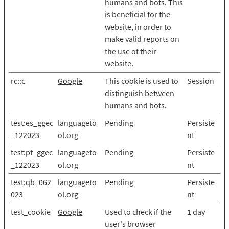
humans and bots. This
is beneficial for the
website, in order to
make valid reports on
the use of their
website.
rc::c
Google
This cookie is used to
Session
distinguish between
humans and bots.
test:es_ggec
languageto
Pending
Persiste
_122023
ol.org
nt
test:pt_ggec
languageto
Pending
Persiste
_122023
ol.org
nt
test:qb_062
languageto
Pending
Persiste
023
ol.org
nt
test_cookie
Google
Used to check if the
1 day
user's browser