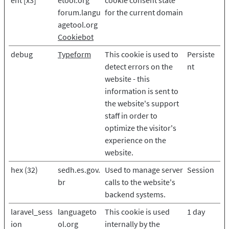
ent [x3]
etool.org
cookie consent state
forum.langu
for the current domain
agetool.org
Cookiebot
debug
Typeform
This cookie is used to
Persiste
detect errors on the
nt
website - this
information is sent to
the website's support
staff in order to
optimize the visitor's
experience on the
website.
hex (32)
sedh.es.gov.
Used to manage server
Session
br
calls to the website's
backend systems.
laravel_sess
languageto
This cookie is used
1 day
ion
ol.org
internally by the