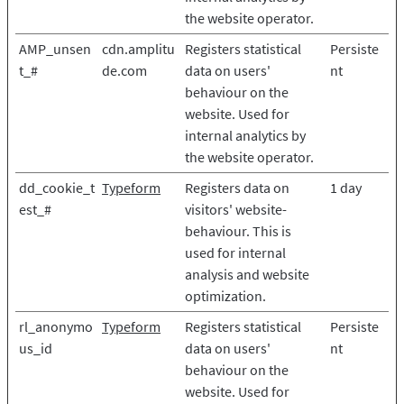
the website operator.
AMP_unsen
cdn.amplitu
Registers statistical
Persiste
t_#
de.com
data on users'
nt
behaviour on the
website. Used for
internal analytics by
the website operator.
dd_cookie_t
Typeform
Registers data on
1 day
est_#
visitors' website-
behaviour. This is
used for internal
analysis and website
optimization.
rl_anonymo
Typeform
Registers statistical
Persiste
us_id
data on users'
nt
behaviour on the
website. Used for