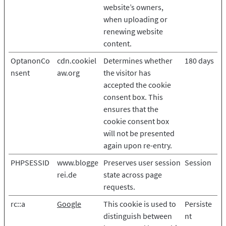
website’s owners,
when uploading or
renewing website
content.
OptanonCo
cdn.cookiel
Determines whether
180 days
nsent
aw.org
the visitor has
accepted the cookie
consent box. This
ensures that the
cookie consent box
will not be presented
again upon re-entry.
PHPSESSID
www.blogge
Preserves user session
Session
rei.de
state across page
requests.
rc::a
Google
This cookie is used to
Persiste
distinguish between
nt