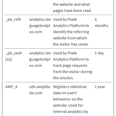
the website and what
pages have been read.
_pk_ref#
analytics.lan
Used by Piwik
6
guagetoolpl
Analytics Platform to
months
us.com
identify the referring
website from which
the visitor has come.
_pk_ses#
analytics.lan
Used by Piwik
1 day
[x2]
guagetoolpl
Analytics Platform to
us.com
track page requests
from the visitor during
the session.
AMP_#
cdn.amplitu
Registers statistical
1 year
de.com
data on users'
behaviour on the
website. Used for
internal analytics by