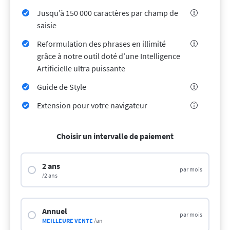
LibreOffice
API de correction
Jusqu’à 150 000 caractères par champ de
Blog
saisie
Recrutement
Reformulation des phrases en illimité
grâce à notre outil doté d’une Intelligence
Aide
Artificielle ultra puissante
Politique de confidentialité
Guide de Style
Conditions générales
Extension pour votre navigateur
Mentions légales
Choisir un intervalle de paiement
2 ans
par mois
/2 ans
Annuel
par mois
MEILLEURE VENTE
/an