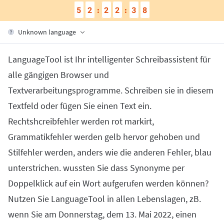
Firefox
Outlook
5
2
2
2
3
7
:
:
BETA
Google Docs
Applications
Sous-menu
Safari
Apple Mail
Word
Unknown language
macOS
En savoir plus
Opera
Thunderbird
Apple Pages
Windows
Pour les Entreprises
LanguageTool ist Ihr intelligenter Schreibassistent für
LibreOffice
alle gängigen Browser und
API de correction
Textverarbeitungsprogramme. Schreiben sie in diesem
Blog
Textfeld oder fügen Sie einen Text ein.
Recrutement
Rechtshcreibfehler werden rot markirt,
Aide
Grammatikfehler werden gelb hervor gehoben und
Politique de confidentialité
Stilfehler werden, anders wie die anderen Fehler, blau
unterstrichen. wussten Sie dass Synonyme per
Conditions générales
Doppelklick auf ein Wort aufgerufen werden können?
Mentions légales
Nutzen Sie LanguageTool in allen Lebenslagen, zB.
wenn Sie am Donnerstag, dem 13. Mai 2022, einen