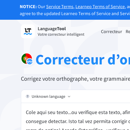
NOTICE:
Our
Service Terms
,
Learneo Terms of Service
, 
agree to the updated Learneo Terms of Service and Serv
Language
Tool
S’enregistrer
Correcteur
R
Votre correcteur intelligent
Correcteur de grammaire
Reform
Corrige les fautes de grammaire de vos
Reform
Correcteur d’
textes et vous aide à définir le ton de vos
vos be
écrits.
Je découvre le correcteur
Je déc
Corrigez votre orthographe, votre grammaire 
d’orthographe
texte
Unknown language
Applis & Modules
Corrige les fautes de grammaire de vos textes et 
Cole aqui seu texto...ou verifique esta texto, 
consegue detectar. Isto tal vez permita corrigir 
Extension navigateur
Extens