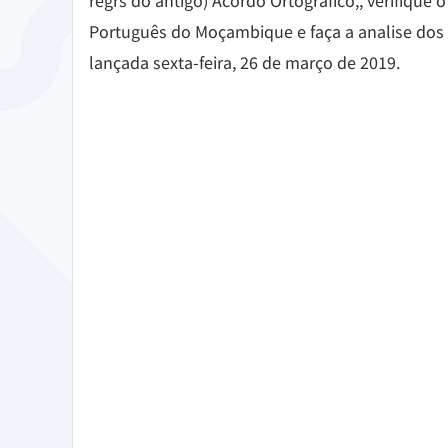
regrs do antigo) Acordo Ortográfico,, verifiq
Chrome
Gm
Português do Moçambique e faça a analise dos r
Edge
Ap
lançada sexta-feira, 26 de março de 2019.
Firefox
Th
Safari
Opera
Pour les Entreprises
API de correction
Blog
Recruteme