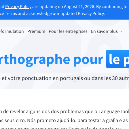
and
Privacy Policy
are updating on August 21, 2026. By continuing to 
ice Terms and acknowledge our updated Privacy Policy.
eformulation
Premium
Pour les entreprises
En savoir plus
uler un texte
Découvrir la version Premium
ule vos phrases en fonction de
Avantages de la reformulation ill
orthographe pour
le 
soins.
et bien plus encore
ouvre le reformulateur de
Accéder à toutes les fonctionnali
et votre ponctuation en portugais ou dans les 30 autr
Premium
vous aide à définir le ton de vos écrits.
afim de revelar alguns dos dos problemas que o LanguageToo
os seus erro. Nós prometo ajudá-lo. para testar a grafia e as
ions pour e-mail
Extensions Office