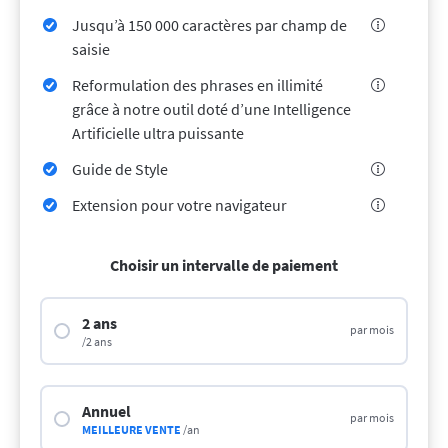
LibreOffice
API de correction
Jusqu’à 150 000 caractères par champ de
Blog
saisie
Recrutement
Reformulation des phrases en illimité
grâce à notre outil doté d’une Intelligence
Aide
Artificielle ultra puissante
Politique de confidentialité
Guide de Style
Conditions générales
Extension pour votre navigateur
Mentions légales
Choisir un intervalle de paiement
2 ans
par mois
/2 ans
Annuel
par mois
MEILLEURE VENTE
/an