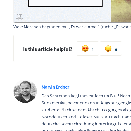
Viele Märchen beginnen mit „Es war einmal“ (nicht: „Es war e
Is this article helpful?
1
0
Marvin Erdner
Das Schreiben liegt ihm einfach im Blut! Nach
Südamerika, bevor er dann in Augsburg engl
studierte. Nach seinem Abschluss ging es als 
Norddeutschland – dieses Mal statt nach Han
deutsche Rechtschreibung hinterfragt, ist er 
unterwegs. Doch seine liebste Passion ist da