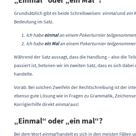
„Einmal“ oder „ein Mal“?
Grundsätzlich gibt es beide Schreibweisen:
einmal
und
ein 
Bedeutung im Satz.
Ich habe
einmal
an einem Pokerturnier teilgenommen
Ich habe
ein Mal
an einem Pokerturnier teilgenommen
Während der Satz aussagt, dass die Handlung – also die Te
passiert ist, betonen wir im zweiten Satz, dass es sich dabe
handelte.
Vorab: Bei solchen Zweifeln der Rechtschreibung ist der int
ebenso gute Lösung wie in Fragen zu Grammatik, Zeichenset
Korrigierhilfe direkt
einmal
aus!
„Einmal“ oder „ein mal“?
Bei dem Wort
einmal
handelt es sich in den meisten Fällen