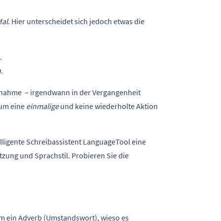
Mal
. Hier unterscheidet sich jedoch etwas die
.
.
ilnahme – irgendwann in der Vergangenheit
i um eine
einmalige
und keine wiederholte Aktion
elligente Schreibassistent LanguageTool eine
zung und Sprachstil. Probieren Sie die
 um ein Adverb (Umstandswort), wieso es