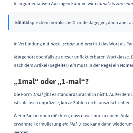
In argumentativen Aussagen können wir
einmal
als
zum ein
Einmal
sprechen moralische Gründe dagegen, dann aber au
In Verbindung mit
noch, schon
und
erst
tritt das Wort als P
Mal
gehört ebenfalls zu dieser unflektierbaren Wortklasse. 
nach dem Artikel (Begleiter)
ein
muss in der Regel ein Nomen
„1mal“ oder „1-mal“?
Die Form
1mal
gibt es standardsprachlich nicht. Außerdem i
ist stilistisch unpräzise, kurze Zahlen nicht auszuschreiben.
Wenn Sie betonen möchten, dass etwas nur zu einem Anlass 
erwähnte Formulierung
ein Mal
. Diese kann dann wiederum 
werden.