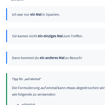
Ich war nur
ein Mal
in Spanien.
Sie kamen nicht
ein einziges Mal
zum Treffen.
Dann kommst du
ein anderes Mal
zu Besuch!
Tipp für „auf einmal“
Die Formulierung
auf einmal
kann etwas abgedroschen wirke
wie folgende zu verwenden:
plötzlich