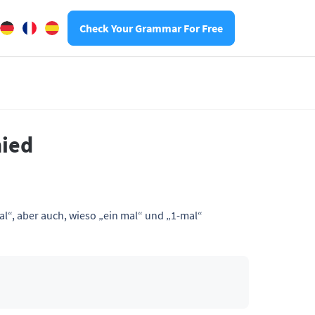
Check Your Grammar For Free
hied
l“, aber auch, wieso „ein mal“ und „1-mal“