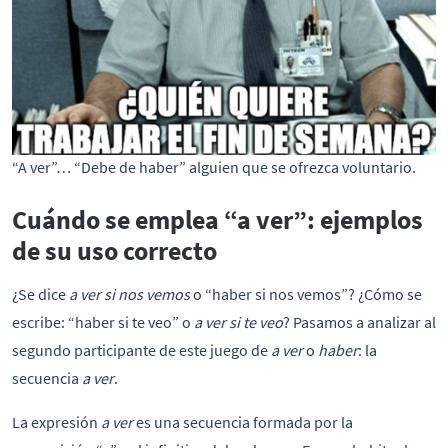
“A ver”… “Debe de haber” alguien que se ofrezca voluntario.
Cuándo se emplea “a ver”: ejemplos
de su uso correcto
¿Se dice
a ver si nos vemos
o “haber si nos vemos”? ¿Cómo se
escribe: “haber si te veo” o
a ver si te veo
? Pasamos a analizar al
segundo participante de este juego de
a ver
o
haber
: la
secuencia
a ver
.
La expresión
a ver
es una secuencia formada por la