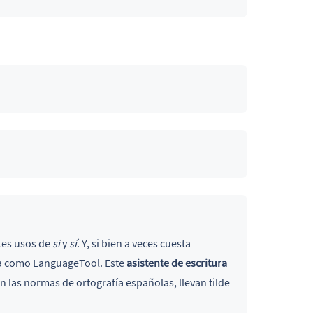
ntes usos de
si
y
sí
. Y, si bien a veces cuesta
ta como LanguageTool. Este
asistente de escritura
ún las normas de ortografía españolas, llevan tilde