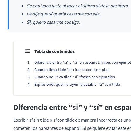
Se equivocó justo al tocar el último
si
de la partitura.
Le dije que
sí
quería casarme con ella.
Sí
, quiero casarme contigo.
Tabla de contenidos
Diferencia entre “si” y “sí” en español: frases con ejemp
Cuándo lleva tilde “sí”: frases con ejemplos
Cuándo no lleva tilde “si”: frases con ejemplos
Expresiones que incluyen la palabra “sí” con tilde
Diferencia entre “si” y “sí” en espa
Escribir
si
sin tilde o
sí
con tilde de manera incorrecta es un
cometen los hablantes de español. Si se quiere evitar este er