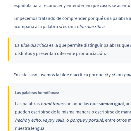
española para reconocer y entender en qué casos se acentú
Empecemos tratando de comprender por qué una palabra monos
acompaña a la palabra
sí
es una
tilde diacrítica.
La
tilde diacrítica
es la que permite distinguir palabras que 
distintos y presentan diferente pronunciación.
En este caso, usamos la tilde diacrítica porque
si
y
sí
son
pal
Las palabras homófonas:
Las palabras
homófonas
son aquellas que
suenan igual
, a
pueden escribirse de la misma manera o escribirse de man
hecho
y
echo
,
vaya
y
valla
, o
porque
y
porqué
, entre otros
nuestra lengua.