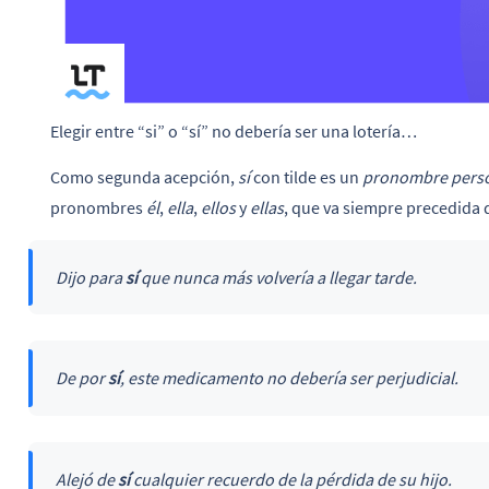
Elegir entre “si” o “sí” no debería ser una lotería…
Como segunda acepción,
sí
con tilde es un
pronombre person
pronombres
él
,
ella
,
ellos
y
ellas
, que va siempre precedida 
Dijo para
sí
que nunca más volvería a llegar tarde.
De por
sí
, este medicamento no debería ser perjudicial.
Alejó de
sí
cualquier recuerdo de la pérdida de su hijo.