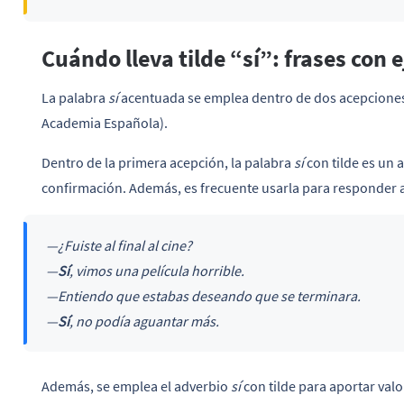
Cuándo lleva tilde “sí”: frases con 
La palabra
sí
acentuada se emplea dentro de dos acepciones p
Academia Española).
Dentro de la primera acepción, la palabra
sí
con tilde es un 
confirmación. Además, es frecuente usarla para responder a
—¿Fuiste al final al cine?
—
Sí
, vimos una película horrible.
—Entiendo que estabas deseando que se terminara.
—
Sí
, no podía aguantar más.
Además, se emplea el adverbio
sí
con tilde para aportar valo