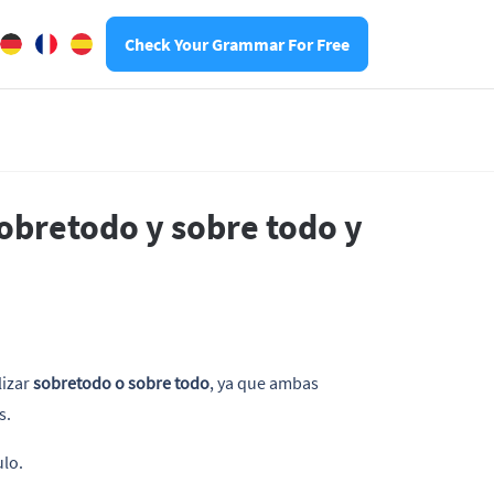
Check Your Grammar For Free
sobretodo y sobre todo y
lizar
sobretodo o sobre todo
, ya que ambas
s.
ulo.