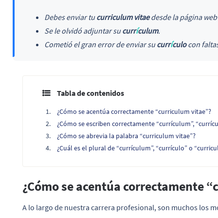
Debes enviar tu
curriculum vitae
desde la página web 
Se le olvidó adjuntar su
curr
í
culum
.
Cometió el gran error de enviar su
curr
í
culo
con falta
Tabla de contenidos
¿Cómo se acentúa correctamente “curriculum vitae”?
¿Cómo se escriben correctamente “currículum”, “currícu
¿Cómo se abrevia la palabra “curriculum vitae”?
¿Cuál es el plural de “currículum”, “currículo” o “curric
¿Cómo se acentúa correctamente “c
A lo largo de nuestra carrera profesional, son muchos los 