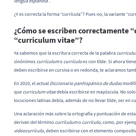
lengua española
”.
¿Y es correcta la forma “currícula”? Pues no, la variante “cu
¿Cómo se escriben correctamente “c
“curriculum vitae”?
Ya sabemos que la escritura correcta de la palabra
curriculu
sinónimos
currículum
o
currículo
es con tilde. Si ahora tien
deben escribirse en cursiva o en redonda, te aclaramos tamb
En 2010, el actual
Diccionario panhispánico de dudas
modifi
que
curriculum vitae
debía escribirse en mayúscula. No solo 
locuciones latinas debía, además de no llevar tilde, ser en cu
Una aclaración más sobre la ortografía y puntuación de est
derivan del término
currículum
o
currículo
, como, por ejemp
videocurrículo
, deben escribirse con el elemento compositiv