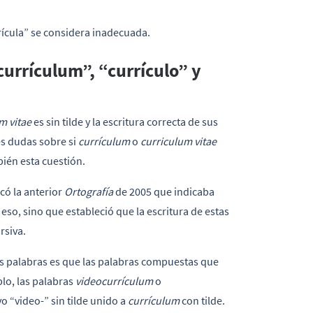
rrícula” se considera inadecuada.
urrículum”, “currículo” y
m vitae
es sin tilde y la escritura correcta de sus
es dudas sobre si
currículum
o
curriculum vitae
ién esta cuestión.
có la anterior
Ortografía
de 2005 que indicaba
eso, sino que estableció que la escritura de estas
rsiva.
as palabras es que las palabras compuestas que
lo, las palabras
videocurrículum
o
o “video-” sin tilde unido a
currículum
con tilde.