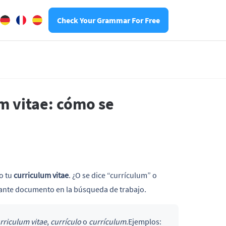
Check Your Grammar For Free
m vitae: cómo se
ro tu
curriculum vitae
. ¿O se dice “currículum” o
rtante documento en la búsqueda de trabajo.
rriculum vitae
,
currículo
o
currículum
.Ejemplos: