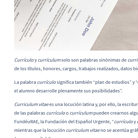
Currículo
y
currículum
solo son palabras sinónimas de
curr
de los títulos, honores, cargos, trabajos realizados, datos bi
La palabra
currículo
significa también “plan de estudios” y 
el alumno desarrolle plenamente sus posibilidades”.
Curriculum vitae
es una locución latina y, por ello, la escrit
de las palabras
currículo
o
currículum
pueden crearnos algun
FundéuRAE, la Fundación del Español Urgente, “
currículo
y
mientras que la locución
curriculum vitae
no se acentúa grá