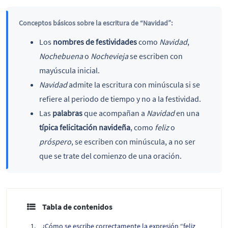
Conceptos básicos sobre la escritura de “Navidad”:
Los
nombres de festividades
como
Navidad
,
Nochebuena
o
Nochevieja
se escriben con
mayúscula inicial.
Navidad
admite la escritura con minúscula si se
refiere al periodo de tiempo y no a la festividad.
Las
palabras
que acompañan a
Navidad
en una
típica felicitación navideña
, como
feliz
o
próspero
, se escriben con minúscula, a no ser
que se trate del comienzo de una oración.
Tabla de contenidos
¿Cómo se escribe correctamente la expresión “feliz