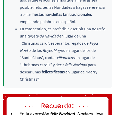
uso, sí que te aconsejamos que, mientras sea
posible, felicites las Navidades o hagas referencia
a estas
fiestas navideñas tan tradicionales
empleando palabras en español.
En este sentido, es preferible escribir una
postal
o
una
tarjeta de Navidad
en lugar de una
“Christmas card”, esperar los regalos de
Papá
Noel
o de los
Reyes Magos
en lugar de los de
“Santa Claus”, cantar
villancicos
en lugar de
“Christmas carols” y decir
feliz Navidad
para
desear unas
felices fiestas
en lugar de “Merry
Christmas”.