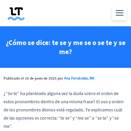
¿Cómo se dice: te se y me se o se te y se
me?
Publicado el 16 de junio de 2025 por
Ana Fernández, MA
¿“Se te” ha planteado alguna vez la duda sobre el orden de
estos pronombres dentro de una misma frase? El uso y orden
de los pronombres átonos está regulado. Te explicamos cuál
de las opciones es correcta: “te se” y “me se” o “se te” y “se
me”.