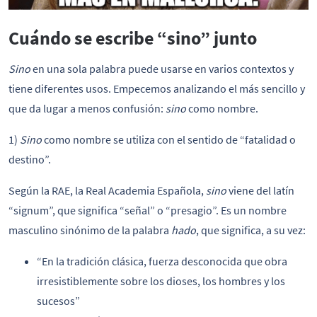
Cuándo se escribe “sino” junto
Sino
en una sola palabra puede usarse en varios contextos y
tiene diferentes usos. Empecemos analizando el más sencillo y
que da lugar a menos confusión:
sino
como nombre.
1)
Sino
como nombre se utiliza con el sentido de “fatalidad o
destino”.
Según la RAE, la Real Academia Española,
sino
viene del latín
“signum”, que significa “señal” o “presagio”. Es un nombre
masculino sinónimo de la palabra
hado
, que significa, a su vez:
“En la tradición clásica, fuerza desconocida que obra
irresistiblemente sobre los dioses, los hombres y los
sucesos”