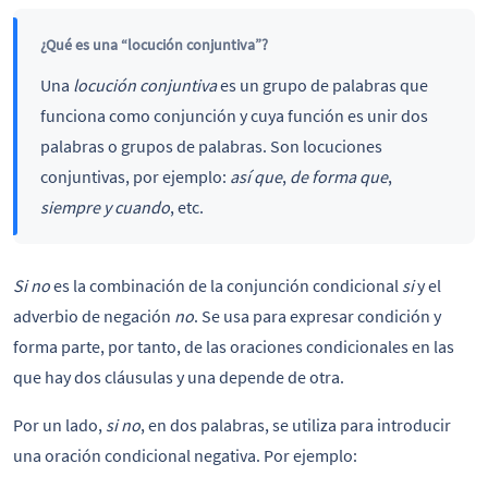
¿Qué es una “locución conjuntiva”?
Una
locución conjuntiva
es un grupo de palabras que
funciona como conjunción y cuya función es unir dos
palabras o grupos de palabras. Son locuciones
conjuntivas, por ejemplo:
así que
,
de forma que
,
siempre y cuando
, etc.
Si no
es la combinación de la conjunción condicional
si
y el
adverbio de negación
no
. Se usa para expresar condición y
forma parte, por tanto, de las oraciones condicionales en las
que hay dos cláusulas y una depende de otra.
Por un lado,
si no
, en dos palabras, se utiliza para introducir
una oración condicional negativa. Por ejemplo: