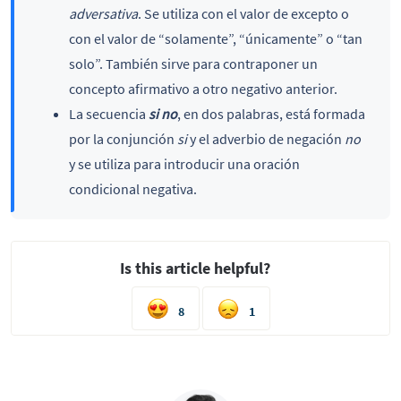
adversativa
. Se utiliza con el valor de excepto o
con el valor de “solamente”, “únicamente” o “tan
solo”. También sirve para contraponer un
concepto afirmativo a otro negativo anterior.
La secuencia
si no
, en dos palabras, está formada
por la conjunción
si
y el adverbio de negación
no
y se utiliza para introducir una oración
condicional negativa.
Is this article helpful?
8
1