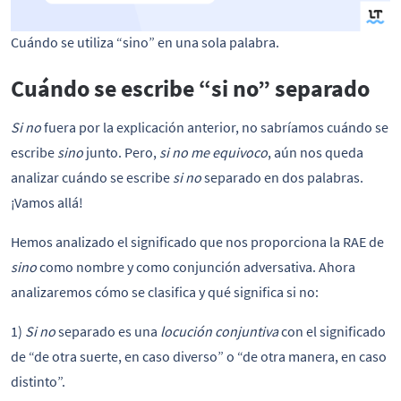
Cuándo se utiliza “sino” en una sola palabra.
Cuándo se escribe “si no” separado
Si no
fuera por la explicación anterior, no sabríamos cuándo se
escribe
sino
junto. Pero,
si no me equivoco
, aún nos queda
analizar cuándo se escribe
si no
separado en dos palabras.
¡Vamos allá!
Hemos analizado el significado que nos proporciona la RAE de
sino
como nombre y como conjunción adversativa. Ahora
analizaremos cómo se clasifica y qué significa si no:
1)
Si no
separado es una
locución conjuntiva
con el significado
de “de otra suerte, en caso diverso” o “de otra manera, en caso
distinto”.