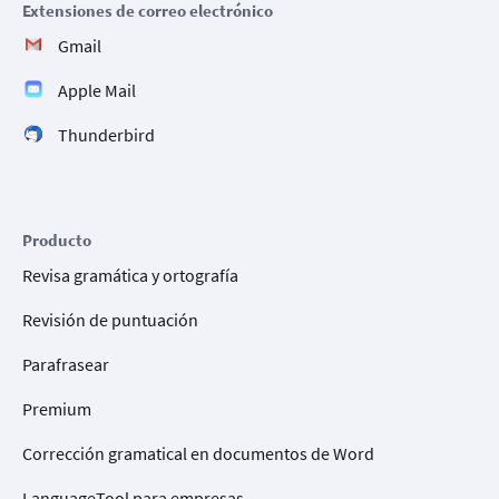
Extensiones de correo electrónico
Gmail
Apple Mail
Thunderbird
Producto
Revisa gramática y ortografía
Revisión de puntuación
Parafrasear
Premium
Corrección gramatical en documentos de Word
LanguageTool para empresas