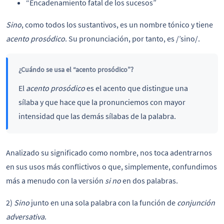
“Encadenamiento fatal de los sucesos”
Sino
, como todos los sustantivos, es un nombre tónico y tiene
acento prosódico
. Su pronunciación, por tanto, es /’sino/.
¿Cuándo se usa el “acento prosódico”?
El
acento prosódico
es el acento que distingue una
sílaba y que hace que la pronunciemos con mayor
intensidad que las demás sílabas de la palabra.
Analizado su significado como nombre, nos toca adentrarnos
en sus usos más conflictivos o que, simplemente, confundimos
más a menudo con la versión
si no
en dos palabras.
2)
Sino
junto en una sola palabra con la función de
conjunción
adversativa
.