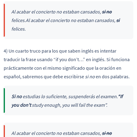
Al acabar el concierto no estaban cansados,
si no
felices.
Al acabar el concierto no estaban cansados,
si
felices.
4) Un cuarto truco para los que saben inglés es intentar
traducir la frase usando “if you don’t…” en inglés. Si funciona
prácticamente con el mismo significado que la oración en
español, sabremos que debe escribirse
si no
en dos palabras.
Si no
estudias lo suficiente, suspenderás el examen.
“If
you don’t
study enough, you will fail the exam”.
Al acabar el concierto no estaban cansados,
si no