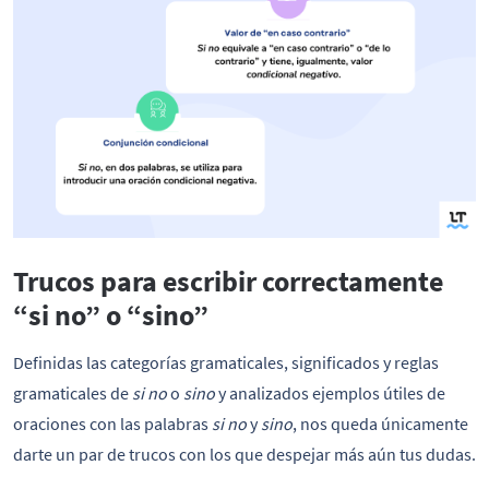
Trucos para escribir correctamente
“si no” o “sino”
Definidas las categorías gramaticales, significados y reglas
gramaticales de
si no
o
sino
y analizados ejemplos útiles de
oraciones con las palabras
si no
y
sino
, nos queda únicamente
darte un par de trucos con los que despejar más aún tus dudas.