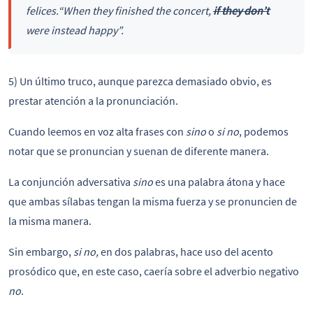
felices.
“When they finished the concert,
if they don’t
were instead happy”.
5) Un último truco, aunque parezca demasiado obvio, es
prestar atención a la pronunciación.
Cuando leemos en voz alta frases con
sino
o
si no
, podemos
notar que se pronuncian y suenan de diferente manera.
La conjunción adversativa
sino
es una palabra átona y hace
que ambas sílabas tengan la misma fuerza y se pronuncien de
la misma manera.
Sin embargo,
si no,
en dos palabras, hace uso del acento
prosódico que, en este caso, caería sobre el adverbio negativo
no
.