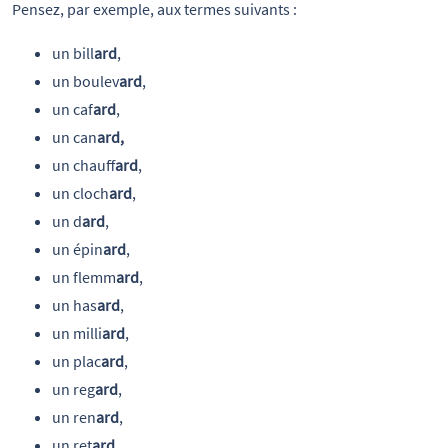
Pensez, par exemple, aux termes suivants :
un bill
ard
,
un boulev
ard
,
un caf
ard
,
un can
ard,
un chauff
ard
,
un cloch
ard
,
un d
ard
,
un épin
ard
,
un flemm
ard
,
un has
ard
,
un milli
ard
,
un plac
ard
,
un reg
ard
,
un ren
ard
,
un ret
ard
,