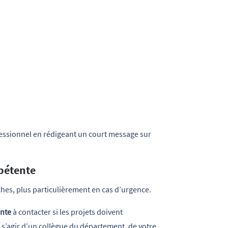
essionnel en rédigeant un court message sur 
pétente
ches, plus particulièrement en cas d’urgence.
ente
à contacter si les projets doivent
 s’agir d’un collègue du département, de votre