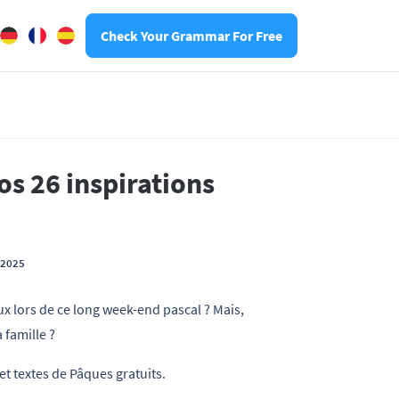
Check Your Grammar For Free
os 26 inspirations
t 2025
x lors de ce long week-end pascal ? Mais,
 famille ?
t textes de Pâques gratuits.