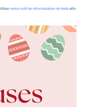
tiliser
notre outil de reformulation de texte
afin