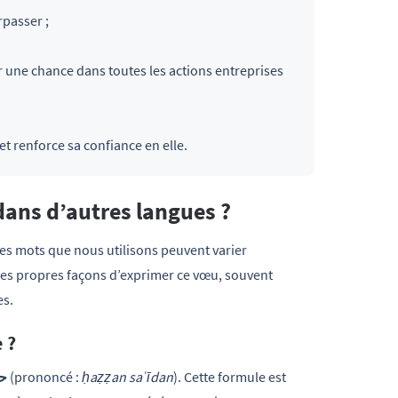
rpasser ;
r une chance dans toutes les actions entreprises
t renforce sa confiance en elle.
ans d’autres langues ?
es mots que nous utilisons peuvent varier
ses propres façons d’exprimer ce vœu, souvent
es.
 ?
حظ
(prononcé :
ḥaẓẓan saʿīdan
). Cette formule est