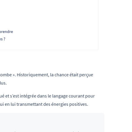
eprendre
s ?
i tombe ». Historiquement, la chance était perçue
dus.
lué et s’est intégrée dans le langage courant pour
i en lui transmettant des énergies positives.