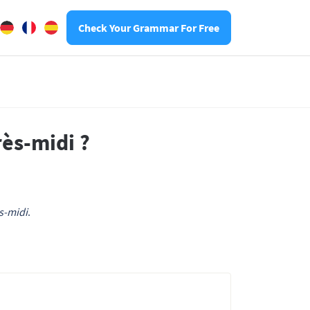
Check Your Grammar For Free
ès-midi ?
s-midi
.