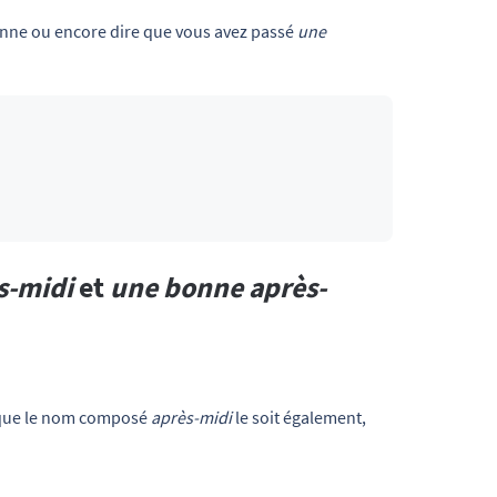
nne ou encore dire que vous avez passé
une
s-midi
et
une bonne après-
e que le nom composé
après-midi
le soit également,