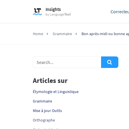
Insights
Correcte
by
Language
Tool
Home
Grammaire
Bon après-midi ou bonne ap
Articles sur
Étymologie et Linguistique
Grammaire
Mise à jour Outils
Orthographe