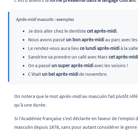
C’est d’ailleurs la
forme prévalente dans le langage courant
.
Après-midi
masculin : exemples
Je dois aller chez le dentiste
cet après-midi
.
Nous avons passé
un bon après-midi
au parc avec les
Le rendez-vous aura lieu
ce lundi après-midi
à la sall
Sandrine va prendre un café avec Marc
cet après-mid
On a passé
un super après-midi
avec les voisins !
C’était
un bel après-midi
de novembre.
On notera que le mot
après-midi
au masculin fait plutôt réf
qu’à une durée.
Si l’Académie française s’est déclarée en faveur de l’emploi d
masculin depuis 1878, sans pour autant considérer le genr