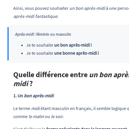
Ainsi, vous pouvez souhaiter
un bon après-midi
à une perso
après-midi fantastique
.
Après-midi
: féminin ou masculin
Je te souhaite
un bon après-midi !
Je te souhaite
une bonne après-midi !
Quelle différence entre
un bon aprè
midi
?
1. Un
bon après-midi
Le terme
midi
étant masculin en français, il semble logiqu
comme
le matin
ou
le soir
.