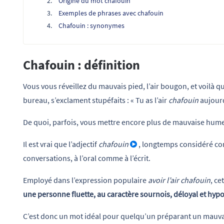
Origine du mot chafouin
Exemples de phrases avec chafouin
Chafouin : synonymes
Chafouin : définition
Vous vous réveillez du mauvais pied, l’air bougon, et voilà qu
bureau, s’exclament stupéfaits : « Tu as l’air
chafouin
aujourd
De quoi, parfois, vous mettre encore plus de mauvaise hume
Il est vrai que l’adjectif
chafouin
, longtemps considéré co
conversations, à l’oral comme à l’écrit.
Employé dans l’expression populaire
avoir l’air chafouin
, ce
une personne fluette, au caractère sournois, déloyal et hypo
C’est donc un mot idéal pour quelqu’un préparant un mauva