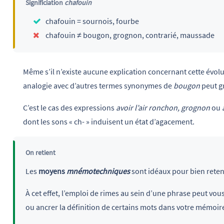
Significiation
chafouin
chafouin = sournois, fourbe
chafouin ≠ bougon, grognon, contrarié, maussade
Même s’il n’existe aucune explication concernant cette évolu
analogie avec d’autres termes synonymes de
bougon
peut g
C’est le cas des expressions
avoir l’air ronchon, grognon
ou
dont les sons « ch- » induisent un état d’agacement.
On retient
Les
moyens
mnémotechniques
sont idéaux pour bien reteni
À cet effet, l’emploi de rimes au sein d’une phrase peut vou
ou ancrer la définition de certains mots dans votre mémoir