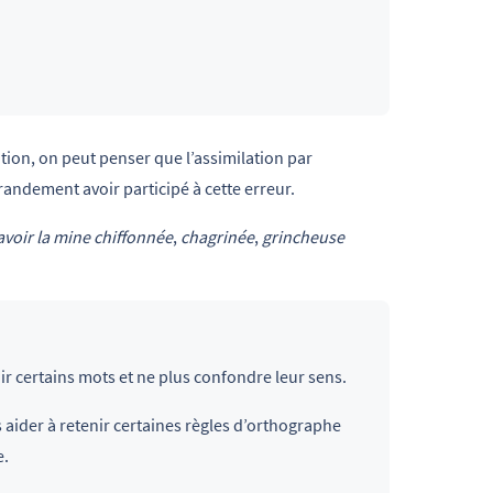
tion, on peut penser que l’assimilation par
randement avoir participé à cette erreur.
avoir la mine
chiffonnée
,
chagrinée
,
grincheuse
r certains mots et ne plus confondre leur sens.
s aider à retenir certaines règles d’orthographe
e.