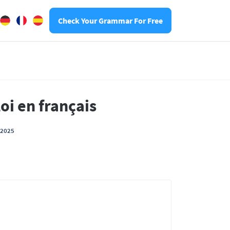
Check Your Grammar For Free
oi en français
t 2025