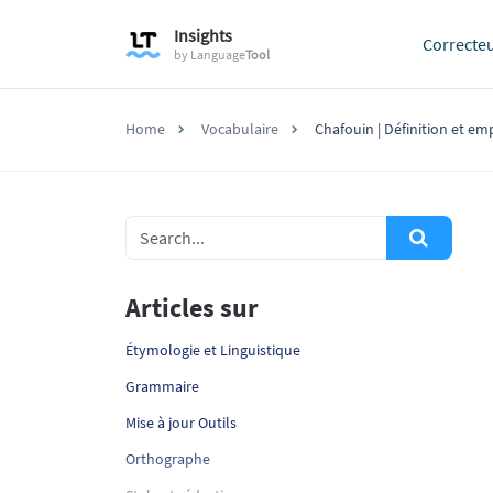
Insights
Correcte
by
Language
Tool
Home
Vocabulaire
Chafouin | Définition et emp
Articles sur
Étymologie et Linguistique
Grammaire
Mise à jour Outils
Orthographe