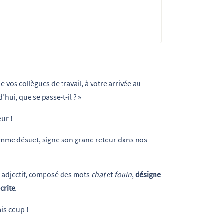
e vos collègues de travail, à votre arrivée au
’hui, que se passe-t-il ? »
ur !
mme désuet, signe son grand retour dans nos
t adjectif, composé des mots
chat
et
fouin
,
désigne
crite
.
is coup !