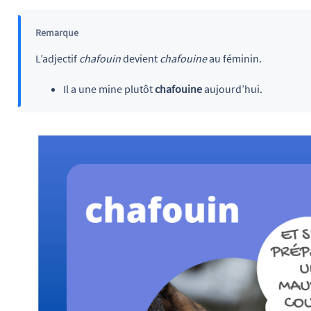
Remarque
L’adjectif
chafouin
devient
chafouine
au féminin.
Il a une mine plutôt
chafouine
aujourd’hui.