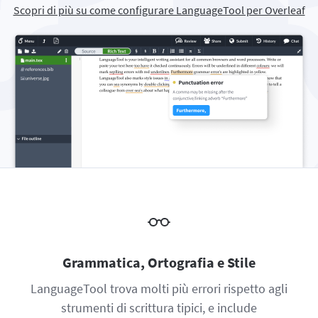
Scopri di più su come configurare LanguageTool per Overleaf
Firefox
Outlook
BETA
Google Docs
Applicazioni
Mostra sottomenù
Safari
Apple Mail
Word
macOS
Altro
Opera
Thunderbird
Apple Pages
Windows
Per le aziende
LibreOffice
API di revisione
Blog
Opportunità di lavoro
Aiuto
Privacy
Termini e condizioni
Grammatica, Ortografia e Stile
Imprint
LanguageTool trova molti più errori rispetto agli
strumenti di scrittura tipici, e include