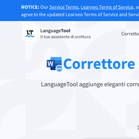
NOTICE:
Our
Service Terms
,
Learneo Terms of Service
, 
agree to the updated Learneo Terms of Service and Serv
Language
Tool
Registrati
Corretto
Il tuo assistente di scrittura
Correttore di grammatica
Strume
Controlla gli errori di grammatica dei
Ti per
Correttore
tuoi testi e ti aiuta a trovare il tono
secondo
corretto.
Prova il Correttore grammaticale
Prova 
LanguageTool aggiunge eleganti correzi
App e Componenti aggiuntivi
Controlla gli errori di grammatica dei tuoi testi e
Estensioni per browser
Estens
Chrome
Gm