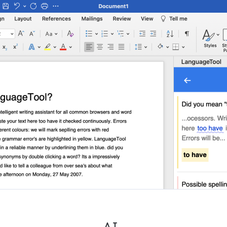
ple Mail
Word
underbird
Apple Pages
LibreOffice
oro
Aiuto