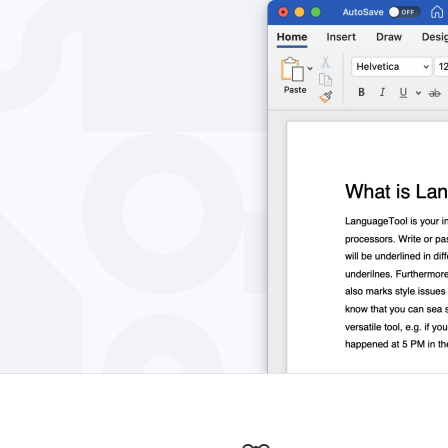
Edge
Ap
Firefox
Th
Safari
Opera
Per le aziende
API di revisione
Blog
Opportunità di lav