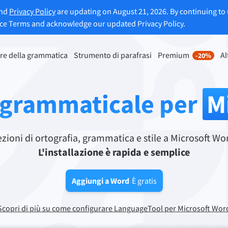
and
Privacy Policy
are updating on August 21, 2026. By continuing to 
ice Terms and acknowledge our updated Privacy Policy.
re della grammatica
Strumento di parafrasi
Premium
Al
-20%
nto di riformulazione
Scopri Premium
-20%
Per Business
mette di riformulare ogni frase
Approfitta di riformulazioni senza
 grammaticale per
M
 i tuoi gusti.
e molto altro.
Sblocca tutte le funzionalità
lo Strumento di parafrasi
Premium
oni di ortografia, grammatica e stile a Microsoft Word 
L'installazione è rapida e semplice
Aggiungi a Word
È gratis
 ti aiuta a trovare il tono corretto.
ioni per email
Plugin per Office
Scopri di più su come configurare LanguageTool per Microsoft Wor
ail
Google Docs