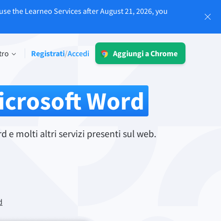
use the Learneo Services after August 21, 2026, you
Accedi
tro
Registrati
Accedi
/
Aggiungi a Chrome
LT per Business
Esplora le nostre soluzioni conformi al
 limiti
icrosoft Word
GDPR per assicurarti una
comunicazione priva di errori e una
voce del brand omogenea.
Leggi di più
e molti altri servizi presenti sul web.
Applicazioni
d
macOS