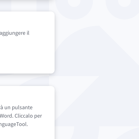
aggiungere il
rà un pulsante
ord. Cliccalo per
LanguageTool.