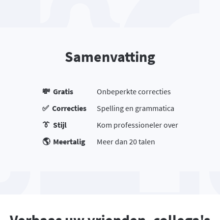
Samenvatting
💸 Gratis
Onbeperkte correcties
✅ Correcties
Spelling en grammatica
👔 Stijl
Kom professioneler over
🌎 Meertalig
Meer dan 20 talen
Verbaas uw vrienden, collega's