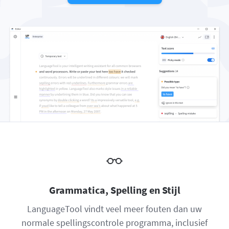
Firefox
Outlook
BETA
Google Docs
Apps
Submenu in- of uitschakelen
Safari
Apple Mail
Word
macOS
Meer
Opera
Thunderbird
Apple Pages
Windows
Voor bedrijven
LibreOffice
API voor proeflezen
Blog
Carrières
Hulp
Privacy
Voorwaarden
Grammatica, Spelling en Stijl
Verantwoording
LanguageTool vindt veel meer fouten dan uw
normale spellingscontrole programma, inclusief