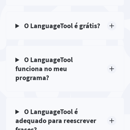
O LanguageTool é grátis?
O LanguageTool
funciona no meu
programa?
O LanguageTool é
adequado para reescrever
frases?