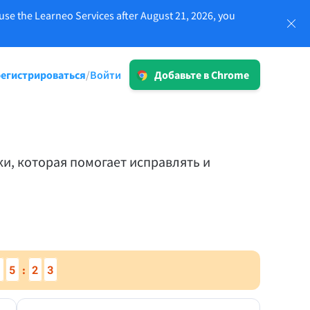
use the Learneo Services after August 21, 2026, you
Войти
егистрироваться
Войти
/
Добавьте в Chrome
LT для бизнеса
-20 %
Ознакомьтесь с нашими решениями,
ым
отвечающие требованиям GDPR, для
ок и
обеспечения надежной
и, которая помогает исправлять и
коммуникации и последовательной
ные
природы бренда.
Детальнее
1
5
2
2
:
Прогр.