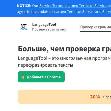
NOTICE:
Our
Service Terms
,
Learneo Terms of Service
, 
agree to the updated Learneo Terms of Service and Serv
Language
Tool
Зарегистрироваться
Проверка грамм
Проверка грамматики
Проверка грамматики
Функц
Проверяет текст на наличие
Позво
грамматических ошибок и помогает
предл
Больше, чем проверка г
найти правильный тон.
вашим
LanguageTool – это многоязычная програм
Попро
перефразировать тексты
Попробуйте проверку грамматики
переф
Добавьте в Chrome
Приложения и расширения для браузеров
Проверяет текст на наличие грамматически
20
%
Огра
Расширения для браузера
Расши