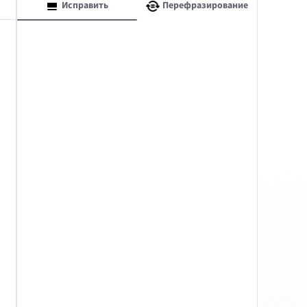
Исправить
Перефразирование
macOS
Windows
ьность
Условия и положения
Правовая информация