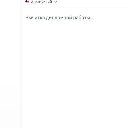
Английский
Chrome
Gm
Edge
Ap
Вычитка дипломной работы...
Firefox
Th
Safari
Opera
Для компаний
LanguageTool API
Блог
Карьера
Спра