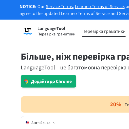
NOTICE:
Our
Service Terms
,
Learneo Terms of Service
, 
agree to the updated Learneo Terms of Service and Serv
Language
Tool
Зареєструватися
Перевірка граматики
Перевірка граматики
Перевірка граматики
Функц
Перевіряє текст на граматичні
Дозво
помилки та допомагає знайти
реченн
Більше, ніж перевірка г
правильний тон.
LanguageTool – це багатомовна перевірка 
Спроб
Спробуйте перевірку граматики
переф
Додайте до Chrome
Застосунки та розширення для браузерів
Перевіряє текст на граматичні помилки та д
20
%
Т
Розширення для браузерів
Розши
Англійська
Chrome
Gm