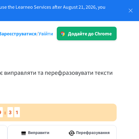
use the Learneo Services after August 21, 2026, you
Увійти
Зареєструватися
Увійти
/
Додайте до Chrome
LT для бізнесу
-20%
Ознайомтеся з нашими рішеннями,
що відповідають вимогам GDPR, для
 та
забезпечення надійної комунікації та
ає виправляти та перефразовувати тексти
послідовної природи бренду.
ії
Детальніше
9
3
0
:
Програми
Виправити
Перефразування
macOS