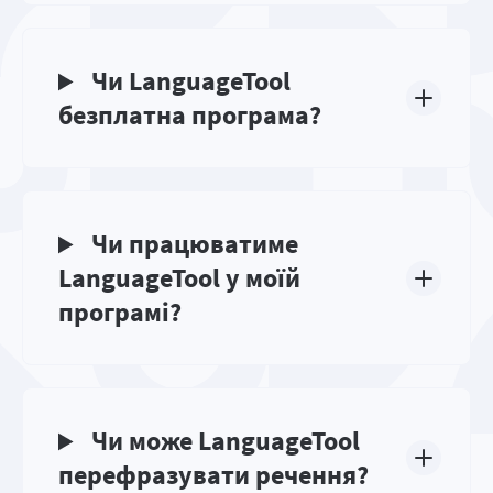
Чи LanguageTool
безплатна програма?
Чи працюватиме
LanguageTool у моїй
програмі?
Чи може LanguageTool
перефразувати речення?