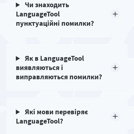
Чи знаходить
LanguageTool
пунктуаційні помилки?
Як в LanguageTool
виявляються і
виправляються помилки?
Які мови перевіряє
LanguageTool?