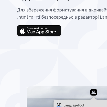
Для збереження форматування відкривайте 
.html та .rtf безпосередньо в редакторі La
Завантажте LanguageTool д