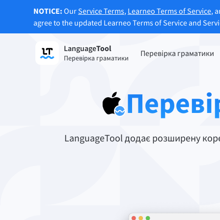
NOTICE:
Our
Service Terms
,
Learneo Terms of Service
, 
agree to the updated Learneo Terms of Service and Serv
Language
Tool
Зареєструватися
Перевірка граматики
Перевірка граматики
Перевірка граматики
Функц
Перевіряє текст на граматичні
Дозво
Переві
помилки та допомагає знайти
реченн
правильний тон.
Спроб
Спробуйте перевірку граматики
переф
LanguageTool додає розширену корек
Застосунки та розширення для браузерів
Перевіряє текст на граматичні помилки та д
Розширення для браузерів
Розши
Chrome
Gm