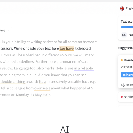
ple Mail
Word
underbird
Apple Pages
LibreOffice