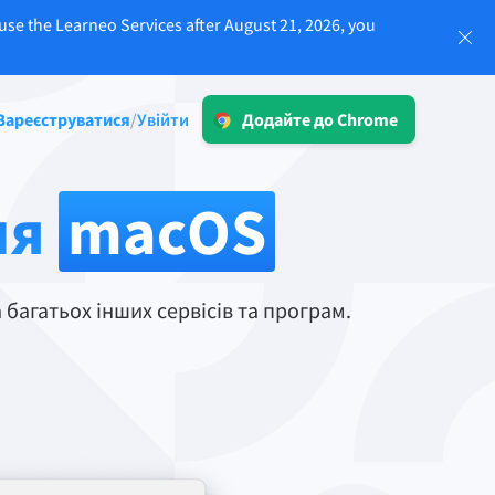
use the Learneo Services after August 21, 2026, you
Увійти
Зареєструватися
Увійти
/
Додайте до Chrome
LT для бізнесу
-20%
Ознайомтеся з нашими рішеннями,
ля
macOS
що відповідають вимогам GDPR, для
 та
забезпечення надійної комунікації та
послідовної природи бренду.
ії
Детальніше
багатьох інших сервісів та програм.
Програми
macOS