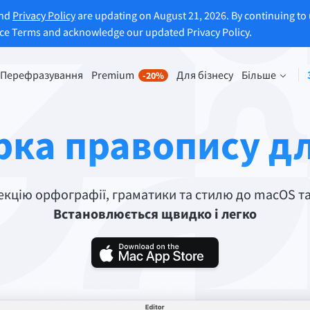
and
Privacy Policy
are updating on August 21, 2026. By continuing to 
ice Terms and acknowledge our updated Privacy Policy.
Перефразування
Premium
Для бізнесу
Більше
-20%
ія перефразування
Відкрийте для себе Преміум
ляє перефразувати будь-яке
Скористайтеся перевагами
рка правопису д
я на свій смак.
необмеженого перефразування
багатьма іншими функціями.
уйте функцію
разування
Розблокувати всі преміумфункц
цію орфографії, граматики та стилю до macOS та 
Встановлюється щвидко і легко
опомагає знайти правильний тон.
рення до електронної пошти
Плагіни для Office
ail
Google Docs