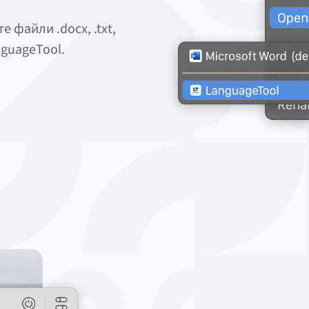
файли .docx, .txt,
nguageTool.
ля macOS