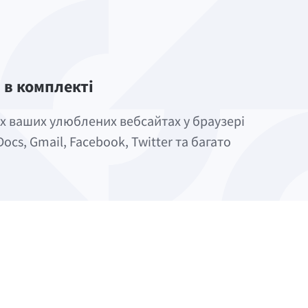
 в комплекті
іх ваших улюблених вебсайтах у браузері
Docs, Gmail, Facebook, Twitter та багато
нтажте LanguageTool для macOS