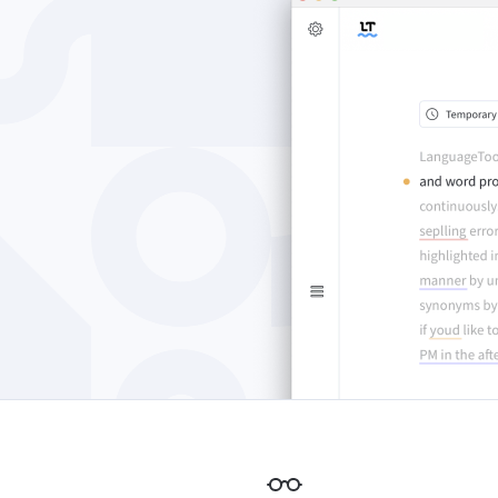
Edge
Ap
Firefox
Th
Safari
Opera
Для компаній
API
Блог
Кар'єра
Довідка