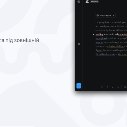
я під зовнішній
ля macOS