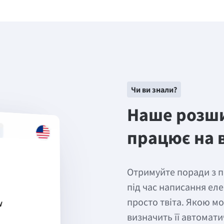
Чи ви знали?
Наше розши
працює на в
Отримуйте поради з п
під час написання еле
просто твіта. Якою м
визначить її автомати