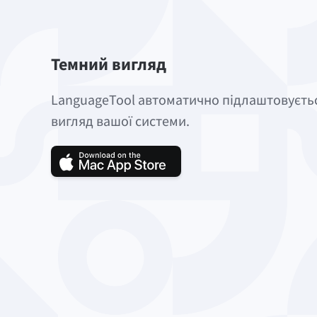
Темний вигляд
LanguageTool автоматично підлаштовуєтьс
вигляд вашої системи.
Завантажте LanguageTool д