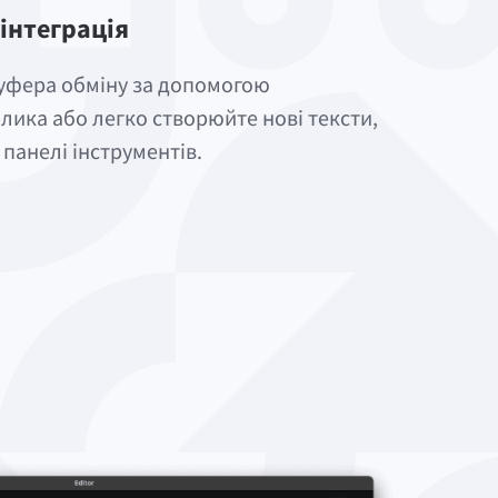
інтеграція
буфера обміну за допомогою
лика або легко створюйте нові тексти,
панелі інструментів.
нтажте LanguageTool для macOS