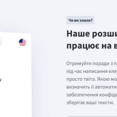
Чи ви знали?
Наше розши
працює на в
Отримуйте поради з п
під час написання еле
просто твіта. Якою м
визначить її автомати
забезпечення конфід
зберігає ваші тексти.