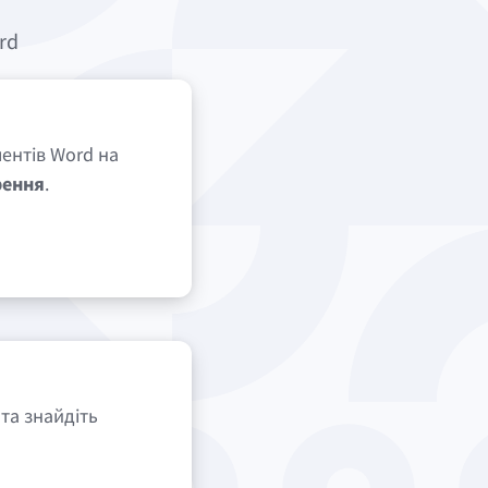
rd
ентів Word на
рення
.
 та знайдіть