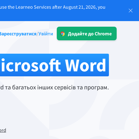
use the Learneo Services after August 21, 2026, you
Увійти
Зареєструватися
Увійти
/
Додайте до Chrome
LT для бізнесу
-20%
Ознайомтеся з нашими рішеннями,
icrosoft Word
що відповідають вимогам GDPR, для
 та
забезпечення надійної комунікації та
послідовної природи бренду.
ії
Детальніше
 та багатьох інших сервісів та програм.
Програми
ord
macOS