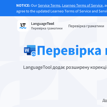
NOTICE:
Our
Service Terms
,
Learneo Terms of Service
, 
agree to the updated Learneo Terms of Service and Serv
Language
Tool
Зареєструватися
Перевірка граматики
Перевірка граматики
Перевірка граматики
Функц
Перевіряє текст на граматичні
Дозво
Перевірка
помилки та допомагає знайти
реченн
правильний тон.
Спроб
Спробуйте перевірку граматики
переф
LanguageTool додає розширену корекцію 
Застосунки та розширення для браузерів
Перевіряє текст на граматичні помилки та д
Розширення для браузерів
Розши
До
Chrome
Gm