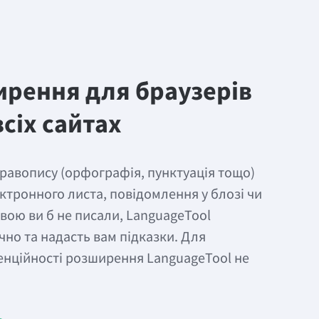
рення для браузерів
сіх сайтах
равопису (орфографія, пунктуація тощо)
ктронного листа, повідомлення у блозі чи
овою ви б не писали, LanguageTool
чно та надасть вам підказки. Для
енційності розширення LanguageTool не