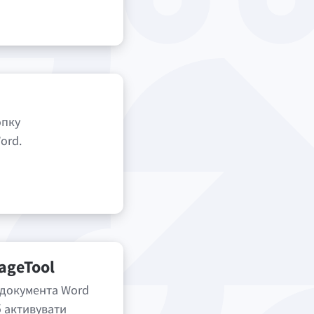
опку
ord.
ageTool
документа Word
об активувати