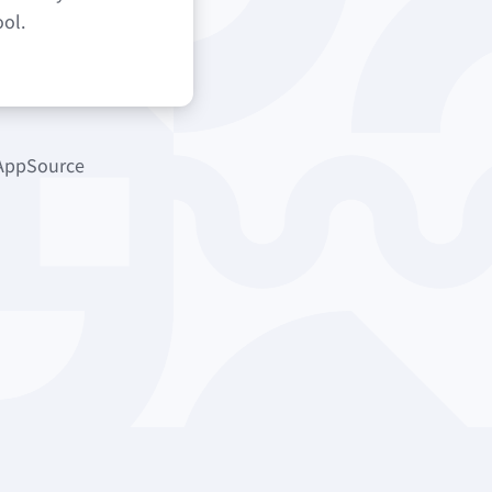
ol.
AppSource