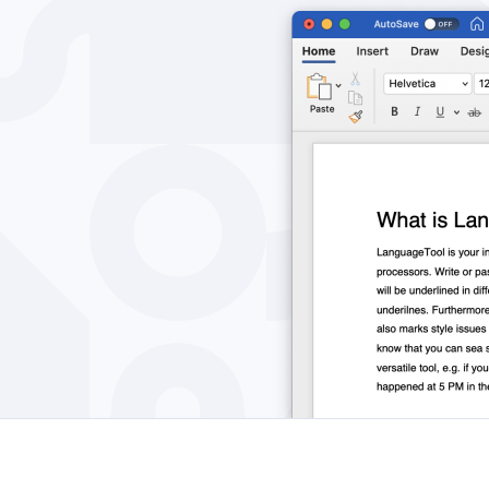
Edge
Ap
Firefox
Th
Safari
Opera
Для компаній
API
Блог
Кар'єра
Довідка