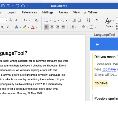
ple Mail
Word
underbird
Apple Pages
LibreOffice